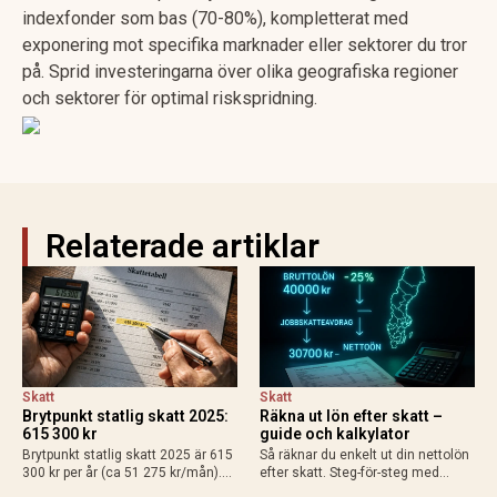
indexfonder som bas (70-80%), kompletterat med
exponering mot specifika marknader eller sektorer du tror
på. Sprid investeringarna över olika geografiska regioner
och sektorer för optimal riskspridning.
Relaterade artiklar
Skatt
Skatt
Brytpunkt statlig skatt 2025:
Räkna ut lön efter skatt –
615 300 kr
guide och kalkylator
Brytpunkt statlig skatt 2025 är 615
Så räknar du enkelt ut din nettolön
300 kr per år (ca 51 275 kr/mån).
efter skatt. Steg-för-steg med
Räkna ut din personliga gräns med
exempel för heltid, deltid, bilförmån