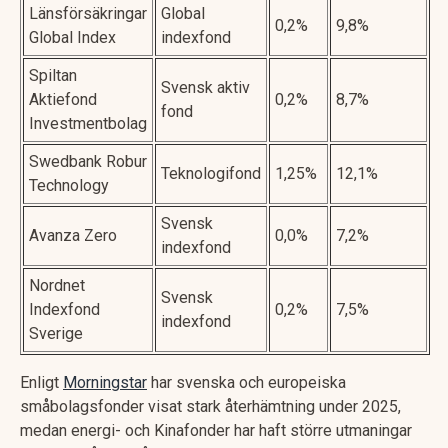
Länsförsäkringar
Global
0,2%
9,8%
Global Index
indexfond
Spiltan
Svensk aktiv
Aktiefond
0,2%
8,7%
fond
Investmentbolag
Swedbank Robur
Teknologifond
1,25%
12,1%
Technology
Svensk
Avanza Zero
0,0%
7,2%
indexfond
Nordnet
Svensk
Indexfond
0,2%
7,5%
indexfond
Sverige
Enligt
Morningstar
har svenska och europeiska
småbolagsfonder visat stark återhämtning under 2025,
medan energi- och Kinafonder har haft större utmaningar