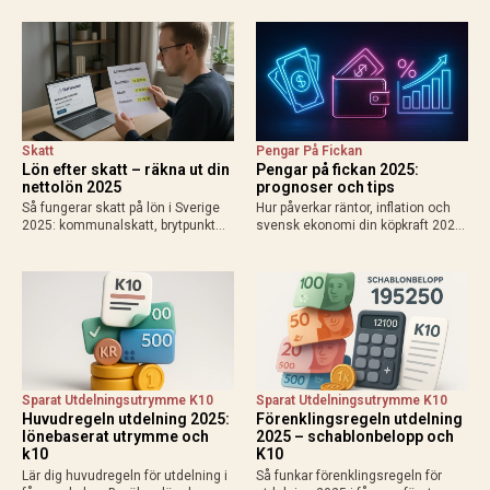
grundavdrag, exempel för
och enskild firma. Använd
löntagare och pensionärer. Så
Skatteverkets kalkylator för exakt
påverkas din plånbok!
resultat 2025.
Skatt
Pengar På Fickan
Lön efter skatt – räkna ut din
Pengar på fickan 2025:
nettolön 2025
prognoser och tips
Så fungerar skatt på lön i Sverige
Hur påverkar räntor, inflation och
2025: kommunalskatt, brytpunkt
svensk ekonomi din köpkraft 2025?
statlig skatt vid 615 000 kr/år,
Få prognoser för mer pengar i
avdrag som jobbskatteavdrag.
plånboken, lägre bolåneräntor och
Exempel, kalkylatorer och tips för
praktiska tips för att maximera
att räkna ut vad du får…
disponibel inkomst.
Sparat Utdelningsutrymme K10
Sparat Utdelningsutrymme K10
Huvudregeln utdelning 2025:
Förenklingsregeln utdelning
lönebaserat utrymme och
2025 – schablonbelopp och
k10
K10
Lär dig huvudregeln för utdelning i
Så funkar förenklingsregeln för