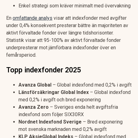
Enkel strategi som kräver minimalt med övervakning
En
omfattande analys
visar att indexfonder med avgifter
under 0,4% konsekvent presterar bättre än majoriteten av
aktivt förvaltade fonder över längre tidshorisonter.
Statistik visar att 95-100% av aktivt förvaltade fonder
underpresterar mot jämförbara indexfonder över en
femårsperiod.
Topp indexfonder 2025
Avanza Global
– Global indexfond med 0,2% i avgift
Länsförsäkringar Global Index
– Global indexfond
med 0,2% i avgift och bred exponering
Avanza Zero
– Sveriges enda helt avgiftsfria
indexfond som följer SIX30RX
Nordnet Indexfond Sverige
– Bred exponering
mot svenska marknaden med 0,2% avgift
KLP AksjeGlobal Indeks
– Global indexfond med