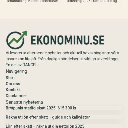
fåmansbolag. Beräkna lönebaserat
utdelning 2025 i fåmansföretag.
utrymme (9,6% av lön upp till 740
Beräkna schablonbelopp,
280 kr 2025), gränsbelopp med
kombinera med sparat
sparat utrymme och K10. Maximal
utdelningsutrymme i K10 och
skatteeffektivitet med 20% skatt…
planera skattesmart. Enkel guide
med exempel och tips inför
årsskiftet.
Vi levererar oberoende nyheter och aktuell bevakning som våra
läsare kan lita på. Från dagliga händelser till viktiga utvecklingar.
En del av RANGEL.
Navigering
Start
Om oss
Kontakt
Disclaimer
Senaste nyheterna
Brytpunkt statlig skatt 2025: 615 300 kr
Räkna ut lön efter skatt – guide och kalkylator
Lön efter skatt – räkna ut din nettolön 2025