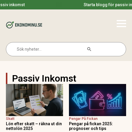
v inkomst
Starta blogg för passiv inko
Search Button
Search
for:
Passiv Inkomst
Skatt
Pengar På Fickan
Lön efter skatt – räkna ut din
Pengar på fickan 2025:
nettolön 2025
prognoser och tips