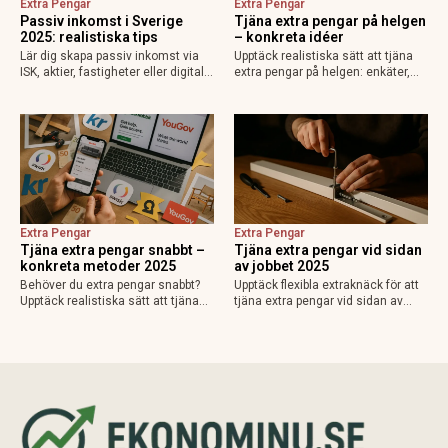
Extra Pengar
Extra Pengar
Passiv inkomst i Sverige
Tjäna extra pengar på helgen
2025: realistiska tips
– konkreta idéer
Lär dig skapa passiv inkomst via
Upptäck realistiska sätt att tjäna
ISK, aktier, fastigheter eller digitalt.
extra pengar på helgen: enkäter,
Realistiska strategier, skatteregler
frilans, städning, leveranser och
2025 och misstag att undvika för
mer. Timlöner, starttips, skatt och
extra pengar i Sverige.
varningar för bedrägerier. Börja
tjäna 800-3000 kr per helg!
Extra Pengar
Extra Pengar
Tjäna extra pengar snabbt –
Tjäna extra pengar vid sidan
konkreta metoder 2025
av jobbet 2025
Behöver du extra pengar snabbt?
Upptäck flexibla extraknäck för att
Upptäck realistiska sätt att tjäna
tjäna extra pengar vid sidan av
150–1200 kr/timme via gig-appar,
jobbet. Online-jobb, lokala gig,
Blocket, undersökningar och
passiva inkomster + skattips och
frilans. Starta idag i Sverige – med
appar som fungerar 2025. Kom
skattetips och handlingsplan för
igång snabbt!
2025.