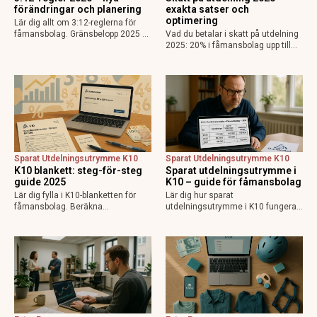
förändringar och planering
exakta satser och
optimering
Lär dig allt om 3:12-reglerna för
fåmansbolag. Gränsbelopp 2025 vs
Vad du betalar i skatt på utdelning
nya regler 2026, sparat
2025: 20% i fåmansbolag upp till
utdelningsutrymme, K10-
gränsbelopp, 30% i depå, schablon
deklaration och smart planering för
0,89% på ISK. Beräkna gränsbelopp,
optimal utdelningsskatt.
lönekrav, sparat
utdelningsutrymme K10 och
minimera skatten…
Sparat Utdelningsutrymme K10
Sparat Utdelningsutrymme K10
K10 blankett: steg-för-steg
Sparat utdelningsutrymme i
guide 2025
K10 – guide för fåmansbolag
Lär dig fylla i K10-blanketten för
Lär dig hur sparat
fåmansbolag. Beräkna
utdelningsutrymme i K10 fungerar
gränsbelopp, spara
för fåmansföretag. Beräkna
utdelningsutrymme även utan
gränsbelopp, överföring mellan år
utdelning. Steg-för-steg, exempel,
och undvik misstag i
deadline 2 maj 2025 och vanliga
deklarationen. Optimera din skatt
misstag att undvika.
med 3:12-reglerna 2025.