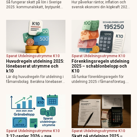
Så fungerar skatt på lön i Sverige
Hur påverkar räntor, inflation och
2025: kommunalskatt, brytpunkt
svensk ekonomi din köpkraft 2025?
statlig skatt vid 615 000 kr/år,
Få prognoser för mer pengar i
avdrag som jobbskatteavdrag.
plånboken, lägre bolåneräntor och
Exempel, kalkylatorer och tips för
praktiska tips för att maximera
att räkna ut vad du får…
disponibel inkomst.
Sparat Utdelningsutrymme K10
Sparat Utdelningsutrymme K10
Huvudregeln utdelning 2025:
Förenklingsregeln utdelning
lönebaserat utrymme och
2025 – schablonbelopp och
k10
K10
Lär dig huvudregeln för utdelning i
Så funkar förenklingsregeln för
fåmansbolag. Beräkna lönebaserat
utdelning 2025 i fåmansföretag.
utrymme (9,6% av lön upp till 740
Beräkna schablonbelopp,
280 kr 2025), gränsbelopp med
kombinera med sparat
sparat utrymme och K10. Maximal
utdelningsutrymme i K10 och
skatteeffektivitet med 20% skatt…
planera skattesmart. Enkel guide
med exempel och tips inför
årsskiftet.
Sparat Utdelningsutrymme K10
Sparat Utdelningsutrymme K10
3:12-regler 2026 – nya
Skatt på utdelning 2025 –