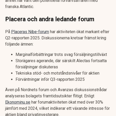
ämnet har varit den potentiella förvärvsaffären med
franska Atlantic.
Placera och andra ledande forum
På
Placeras Nibe-forum
har aktiviteten ökat markant efter
Q2-rapporten 2025. Diskussionerna kretsar främst kring
följande ämnen:
Marginalförbättringar trots svag försäljningstillväxt
Storägares agerande, där särskilt Alectas fortsatta
försäljningar diskuteras
Tekniska stöd- och motståndsnivåer för aktien
Förväntningar inför Q3-rapporten 2025
Även på Nordnets forum och Avanzas diskussionstrådar
analyseras bolagets framtidsutsikter flitigt. Enligt
Ekonominu.se
har forumaktiviteten ökat med över 30%
jämfört med 2024, vilket indikerar ett växande intresse för
aktien bland privatinvesterare.