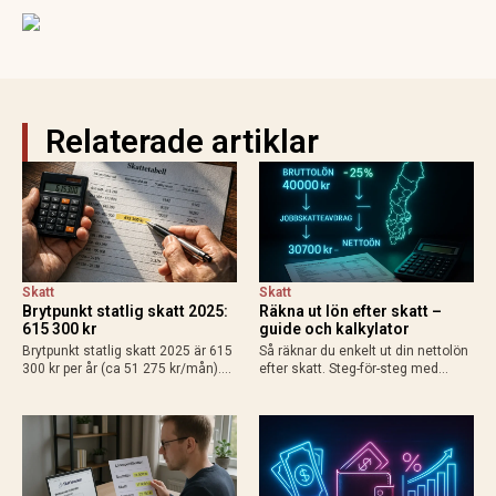
Relaterade artiklar
Skatt
Skatt
Brytpunkt statlig skatt 2025:
Räkna ut lön efter skatt –
615 300 kr
guide och kalkylator
Brytpunkt statlig skatt 2025 är 615
Så räknar du enkelt ut din nettolön
300 kr per år (ca 51 275 kr/mån).
efter skatt. Steg-för-steg med
Räkna ut din personliga gräns med
exempel för heltid, deltid, bilförmån
grundavdrag, exempel för
och enskild firma. Använd
löntagare och pensionärer. Så
Skatteverkets kalkylator för exakt
påverkas din plånbok!
resultat 2025.