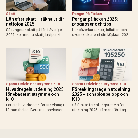
Skatt
Pengar På Fickan
Lön efter skatt – räkna ut din
Pengar på fickan 2025:
nettolön 2025
prognoser och tips
Så fungerar skatt på lön i Sverige
Hur påverkar räntor, inflation och
2025: kommunalskatt, brytpunkt
svensk ekonomi din köpkraft 2025?
statlig skatt vid 615 000 kr/år,
Få prognoser för mer pengar i
avdrag som jobbskatteavdrag.
plånboken, lägre bolåneräntor och
Exempel, kalkylatorer och tips för
praktiska tips för att maximera
att räkna ut vad du får…
disponibel inkomst.
Sparat Utdelningsutrymme K10
Sparat Utdelningsutrymme K10
Huvudregeln utdelning 2025:
Förenklingsregeln utdelning
lönebaserat utrymme och
2025 – schablonbelopp och
k10
K10
Lär dig huvudregeln för utdelning i
Så funkar förenklingsregeln för
fåmansbolag. Beräkna lönebaserat
utdelning 2025 i fåmansföretag.
utrymme (9,6% av lön upp till 740
Beräkna schablonbelopp,
280 kr 2025), gränsbelopp med
kombinera med sparat
sparat utrymme och K10. Maximal
utdelningsutrymme i K10 och
skatteeffektivitet med 20% skatt…
planera skattesmart. Enkel guide
med exempel och tips inför