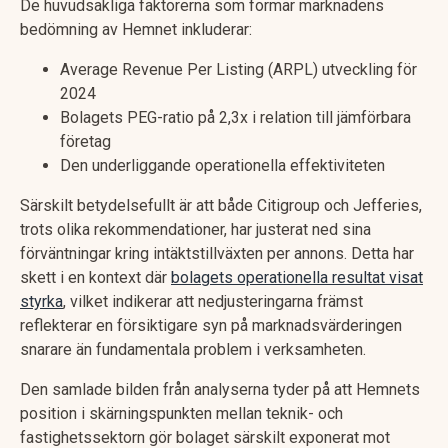
De huvudsakliga faktorerna som formar marknadens
bedömning av Hemnet inkluderar:
Average Revenue Per Listing (ARPL) utveckling för
2024
Bolagets PEG-ratio på 2,3x i relation till jämförbara
företag
Den underliggande operationella effektiviteten
Särskilt betydelsefullt är att både Citigroup och Jefferies,
trots olika rekommendationer, har justerat ned sina
förväntningar kring intäktstillväxten per annons. Detta har
skett i en kontext där
bolagets operationella resultat visat
styrka
, vilket indikerar att nedjusteringarna främst
reflekterar en försiktigare syn på marknadsvärderingen
snarare än fundamentala problem i verksamheten.
Den samlade bilden från analyserna tyder på att Hemnets
position i skärningspunkten mellan teknik- och
fastighetssektorn gör bolaget särskilt exponerat mot