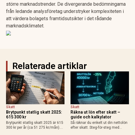
större marknadstrender. De divergerande bedömningarna
från ledande analysföretag understryker komplexiteten i
att värdera bolagets framtidsutsikter i det rådande
marknadsklimatet.
Relaterade artiklar
Skatt
Skatt
Brytpunkt statlig skatt 2025:
Räkna ut lön efter skatt –
615 300 kr
guide och kalkylator
Brytpunkt statlig skatt 2025 är 615
Så räknar du enkelt ut din nettolön
300 kr per år (ca 51 275 kr/mån).
efter skatt. Steg-för-steg med
Räkna ut din personliga gräns med
exempel för heltid, deltid, bilförmån