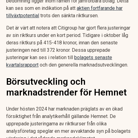
bedömning ligger inom ramen för jämförbara bolag. Detta
kan ses som en indikation på att
aktien fortfarande har
tillväxtpotential
trots den sänkta riktkursen.
Det är värt att notera att Citigroup har gjort flera justeringar
av sin riktkurs under en kort period. Tidigare i oktober låg
deras riktkurs på 415-418 kronor, innan den senaste
justeringen ned till 372 kronor. Dessa upprepade
justeringar kan ses i relation till
bolagets senaste
kvartalsrapport
och den generella marknadsutvecklingen.
Börsutveckling och
marknadstrender för Hemnet
Under hösten 2024 har marknaden präglats av en ökad
försiktighet från analytikerhåll gällande Hemnet. De
upprepade justeringarna av riktkurser från olika
analysföretag speglar en mer avvaktande syn på bolagets