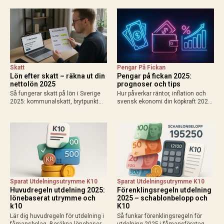
grundavdrag, exempel för
och enskild firma. Använd
löntagare och pensionärer. Så
Skatteverkets kalkylator för exakt
påverkas din plånbok!
resultat 2025.
Skatt
Pengar På Fickan
Lön efter skatt – räkna ut din
Pengar på fickan 2025:
nettolön 2025
prognoser och tips
Så fungerar skatt på lön i Sverige
Hur påverkar räntor, inflation och
2025: kommunalskatt, brytpunkt
svensk ekonomi din köpkraft 2025?
statlig skatt vid 615 000 kr/år,
Få prognoser för mer pengar i
avdrag som jobbskatteavdrag.
plånboken, lägre bolåneräntor och
Exempel, kalkylatorer och tips för
praktiska tips för att maximera
att räkna ut vad du får…
disponibel inkomst.
Sparat Utdelningsutrymme K10
Sparat Utdelningsutrymme K10
Huvudregeln utdelning 2025:
Förenklingsregeln utdelning
lönebaserat utrymme och
2025 – schablonbelopp och
k10
K10
Lär dig huvudregeln för utdelning i
Så funkar förenklingsregeln för
fåmansbolag. Beräkna lönebaserat
utdelning 2025 i fåmansföretag.