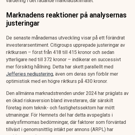
värdering i det rådande marknadsklimatet.
Marknadens reaktioner på analysernas
justeringar
De senaste månadernas utveckling visar på ett förändrat
investerarsentiment. Citigroups upprepade justeringar av
riktkursen – först från 418 till 415 kronor och sedan
ytterligare ned till 372 kronor – indikerar en successivt
mer försiktig hållning. Detta har skett parallellt med
Jefferies nedjustering
, även om deras syn förblir mer
optimistisk med en högre riktkurs på 430 kronor.
Den allmänna marknadstrenden under 2024 har präglats av
en ökad riskaversion bland investerare, där särskilt
företag inom teknik- och fastighetssektorn har mött
utmaningar. För Hemnets del har detta avspeglats i
analysfirmornas bedömningar, där faktorer som förväntad
tillväxt i genomsnittlig intäkt per annons (ARPL) har