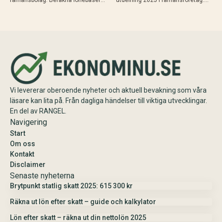
utrymme (9,6% av lön upp till 740
Beräkna schablonbelopp,
280 kr 2025), gränsbelopp med
kombinera med sparat
sparat utrymme och K10. Maximal
utdelningsutrymme i K10 och
skatteeffektivitet med 20% skatt…
planera skattesmart. Enkel guide
med exempel och tips inför
årsskiftet.
Vi levererar oberoende nyheter och aktuell bevakning som våra
läsare kan lita på. Från dagliga händelser till viktiga utvecklingar.
En del av RANGEL.
Navigering
Start
Om oss
Kontakt
Disclaimer
Senaste nyheterna
Brytpunkt statlig skatt 2025: 615 300 kr
Räkna ut lön efter skatt – guide och kalkylator
Lön efter skatt – räkna ut din nettolön 2025