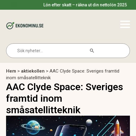
Lön efter skatt – räkna ut din nettolön 2025
Search Button
Search
for:
Hem
>
aktiekollen
>
AAC Clyde Space: Sveriges framtid
inom småsatellitteknik
AAC Clyde Space: Sveriges
framtid inom
småsatellitteknik