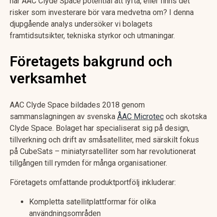
har AAC Clyde Space potential att lyfta, eller finns det
risker som investerare bör vara medvetna om? I denna
djupgående analys undersöker vi bolagets
framtidsutsikter, tekniska styrkor och utmaningar.
Företagets bakgrund och
verksamhet
AAC Clyde Space bildades 2018 genom
sammanslagningen av svenska
ÅAC Microtec
och skotska
Clyde Space. Bolaget har specialiserat sig på design,
tillverkning och drift av småsatelliter, med särskilt fokus
på CubeSats – miniatyrsatelliter som har revolutionerat
tillgången till rymden för många organisationer.
Företagets omfattande produktportfölj inkluderar:
Kompletta satellitplattformar för olika
användningsområden