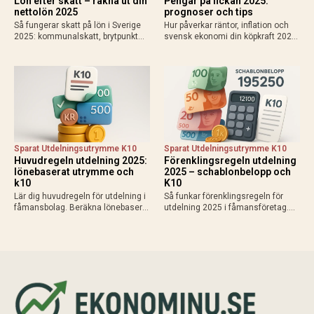
Lön efter skatt – räkna ut din
Pengar på fickan 2025:
nettolön 2025
prognoser och tips
Så fungerar skatt på lön i Sverige
Hur påverkar räntor, inflation och
2025: kommunalskatt, brytpunkt
svensk ekonomi din köpkraft 2025?
statlig skatt vid 615 000 kr/år,
Få prognoser för mer pengar i
avdrag som jobbskatteavdrag.
plånboken, lägre bolåneräntor och
Exempel, kalkylatorer och tips för
praktiska tips för att maximera
att räkna ut vad du får…
disponibel inkomst.
Sparat Utdelningsutrymme K10
Sparat Utdelningsutrymme K10
Huvudregeln utdelning 2025:
Förenklingsregeln utdelning
lönebaserat utrymme och
2025 – schablonbelopp och
k10
K10
Lär dig huvudregeln för utdelning i
Så funkar förenklingsregeln för
fåmansbolag. Beräkna lönebaserat
utdelning 2025 i fåmansföretag.
utrymme (9,6% av lön upp till 740
Beräkna schablonbelopp,
280 kr 2025), gränsbelopp med
kombinera med sparat
sparat utrymme och K10. Maximal
utdelningsutrymme i K10 och
skatteeffektivitet med 20% skatt…
planera skattesmart. Enkel guide
med exempel och tips inför
årsskiftet.