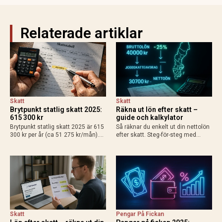
Relaterade artiklar
Skatt
Skatt
Brytpunkt statlig skatt 2025:
Räkna ut lön efter skatt –
615 300 kr
guide och kalkylator
Brytpunkt statlig skatt 2025 är 615
Så räknar du enkelt ut din nettolön
300 kr per år (ca 51 275 kr/mån).
efter skatt. Steg-för-steg med
Räkna ut din personliga gräns med
exempel för heltid, deltid, bilförmån
grundavdrag, exempel för
och enskild firma. Använd
löntagare och pensionärer. Så
Skatteverkets kalkylator för exakt
påverkas din plånbok!
resultat 2025.
Skatt
Pengar På Fickan