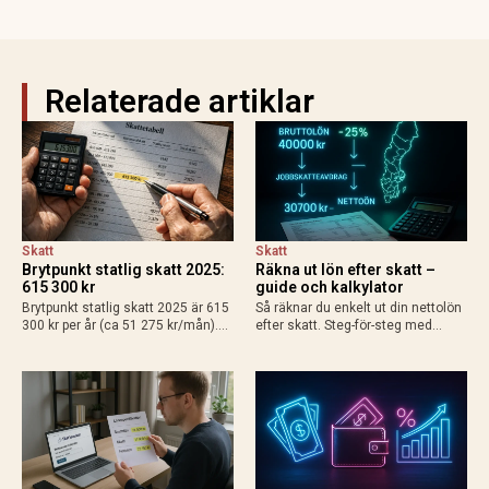
Relaterade artiklar
Skatt
Skatt
Brytpunkt statlig skatt 2025:
Räkna ut lön efter skatt –
615 300 kr
guide och kalkylator
Brytpunkt statlig skatt 2025 är 615
Så räknar du enkelt ut din nettolön
300 kr per år (ca 51 275 kr/mån).
efter skatt. Steg-för-steg med
Räkna ut din personliga gräns med
exempel för heltid, deltid, bilförmån
grundavdrag, exempel för
och enskild firma. Använd
löntagare och pensionärer. Så
Skatteverkets kalkylator för exakt
påverkas din plånbok!
resultat 2025.