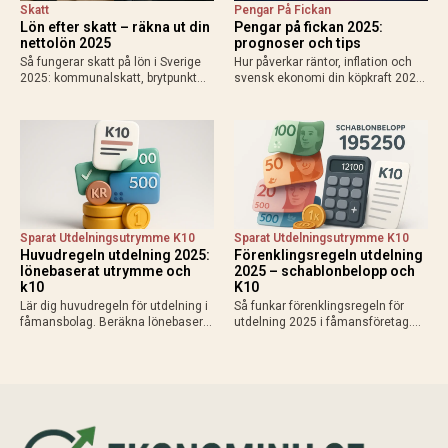
Skatt
Pengar På Fickan
Lön efter skatt – räkna ut din
Pengar på fickan 2025:
nettolön 2025
prognoser och tips
Så fungerar skatt på lön i Sverige
Hur påverkar räntor, inflation och
2025: kommunalskatt, brytpunkt
svensk ekonomi din köpkraft 2025?
statlig skatt vid 615 000 kr/år,
Få prognoser för mer pengar i
avdrag som jobbskatteavdrag.
plånboken, lägre bolåneräntor och
Exempel, kalkylatorer och tips för
praktiska tips för att maximera
att räkna ut vad du får…
disponibel inkomst.
Sparat Utdelningsutrymme K10
Sparat Utdelningsutrymme K10
Huvudregeln utdelning 2025:
Förenklingsregeln utdelning
lönebaserat utrymme och
2025 – schablonbelopp och
k10
K10
Lär dig huvudregeln för utdelning i
Så funkar förenklingsregeln för
fåmansbolag. Beräkna lönebaserat
utdelning 2025 i fåmansföretag.
utrymme (9,6% av lön upp till 740
Beräkna schablonbelopp,
280 kr 2025), gränsbelopp med
kombinera med sparat
sparat utrymme och K10. Maximal
utdelningsutrymme i K10 och
skatteeffektivitet med 20% skatt…
planera skattesmart. Enkel guide
med exempel och tips inför
årsskiftet.