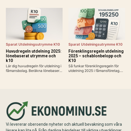
statlig skatt vid 615 000 kr/år,
2025? Få prognoser för mer
avdrag som jobbskatteavdrag.
pengar i plånboken, lägre
Exempel, kalkylatorer och tips för
bolåneräntor och praktiska tips för
att räkna ut vad du får…
att maximera disponibel inkomst.
Sparat Utdelningsutrymme K10
Sparat Utdelningsutrymme K10
Huvudregeln utdelning 2025:
Förenklingsregeln utdelning
lönebaserat utrymme och
2025 – schablonbelopp och
k10
K10
Lär dig huvudregeln för utdelning i
Så funkar förenklingsregeln för
fåmansbolag. Beräkna lönebaserat
utdelning 2025 i fåmansföretag.
utrymme (9,6% av lön upp till 740
Beräkna schablonbelopp,
280 kr 2025), gränsbelopp med
kombinera med sparat
sparat utrymme och K10. Maximal
utdelningsutrymme i K10 och
skatteeffektivitet med 20% skatt…
planera skattesmart. Enkel guide
med exempel och tips inför
årsskiftet.
Vi levererar oberoende nyheter och aktuell bevakning som våra
läsare kan lita på. Från dagliga händelser till viktiga utvecklingar.