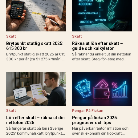
Skatt
Skatt
Brytpunkt statlig skatt 2025:
Räkna ut lön efter skatt –
615 300 kr
guide och kalkylator
Brytpunkt statlig skatt 2025 är 615
Så räknar du enkelt ut din nettolön
300 kr per år (ca 51 275 kr/mån).
efter skatt. Steg-för-steg med
Räkna ut din personliga gräns med
exempel för heltid, deltid, bilförmån
grundavdrag, exempel för
och enskild firma. Använd
löntagare och pensionärer. Så
Skatteverkets kalkylator för exakt
påverkas din plånbok!
resultat 2025.
Skatt
Pengar På Fickan
Lön efter skatt – räkna ut din
Pengar på fickan 2025:
nettolön 2025
prognoser och tips
Så fungerar skatt på lön i Sverige
Hur påverkar räntor, inflation och
2025: kommunalskatt, brytpunkt
svensk ekonomi din köpkraft