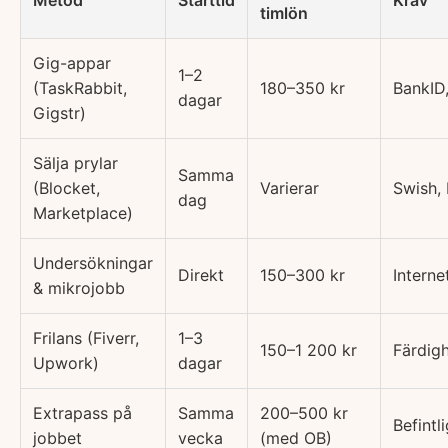
Metod
Starttid
Krav
timlön
Gig-appar
1–2
(TaskRabbit,
180–350 kr
BankID,
dagar
Gigstr)
Sälja prylar
Samma
(Blocket,
Varierar
Swish, 
dag
Marketplace)
Undersökningar
Direkt
150–300 kr
Intern
& mikrojobb
Frilans (Fiverr,
1–3
150–1 200 kr
Färdigh
Upwork)
dagar
Extrapass på
Samma
200–500 kr
Befintl
jobbet
vecka
(med OB)