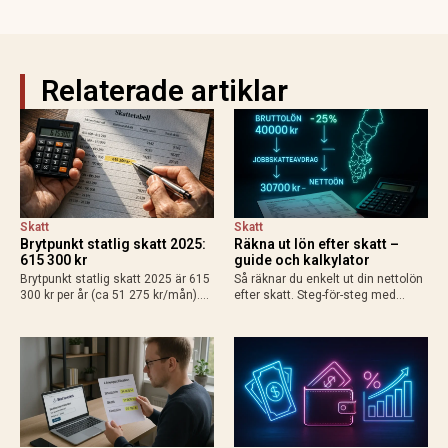
Relaterade artiklar
Skatt
Skatt
Brytpunkt statlig skatt 2025:
Räkna ut lön efter skatt –
615 300 kr
guide och kalkylator
Brytpunkt statlig skatt 2025 är 615
Så räknar du enkelt ut din nettolön
300 kr per år (ca 51 275 kr/mån).
efter skatt. Steg-för-steg med
Räkna ut din personliga gräns med
exempel för heltid, deltid, bilförmån
grundavdrag, exempel för
och enskild firma. Använd
löntagare och pensionärer. Så
Skatteverkets kalkylator för exakt
påverkas din plånbok!
resultat 2025.