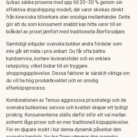
lyckas sänka priserna med upp till 20–30 % genom sin
effektiva dropshipping-modell, där varor skickas direkt
från kinesiska tillverkare utan onödiga mellanhänder. Detta
gör att du som konsument snabbt kan hitta varor till en
bråkdel av priset jämfört med traditionella återförsäljare.
Samtidigt erbjuder svenska butiker andra fördelar som
inte går att mäta i pris enbart. Du får ofta bättre
kundservice, kortare leveranstider och en enklare
returpolicy, vilket bidrar till en tryggare
shoppingupplevelse. Dessa faktorer är särskilt viktiga om
du vill ha hög produktkvalitet och en smidig
efterköpsprocess.
Kombinationen av Temus aggressiva prisstrategi och de
svenska butikernas service och kvalitet skapar ett tydligt
priskrig. Konsumenterna ställs därför inför ett val mellan
extremt låga priser och en mer traditionell köpupplevelse.
För en djupare insikt i hur denna dynamik påverkar den
svenska handeln, läs
hur Temu utmanar den svenska