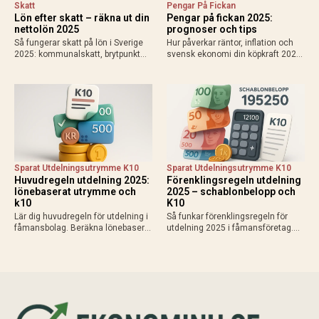
Skatt
Pengar På Fickan
Lön efter skatt – räkna ut din
Pengar på fickan 2025:
nettolön 2025
prognoser och tips
Så fungerar skatt på lön i Sverige
Hur påverkar räntor, inflation och
2025: kommunalskatt, brytpunkt
svensk ekonomi din köpkraft 2025?
statlig skatt vid 615 000 kr/år,
Få prognoser för mer pengar i
avdrag som jobbskatteavdrag.
plånboken, lägre bolåneräntor och
Exempel, kalkylatorer och tips för
praktiska tips för att maximera
att räkna ut vad du får…
disponibel inkomst.
Sparat Utdelningsutrymme K10
Sparat Utdelningsutrymme K10
Huvudregeln utdelning 2025:
Förenklingsregeln utdelning
lönebaserat utrymme och
2025 – schablonbelopp och
k10
K10
Lär dig huvudregeln för utdelning i
Så funkar förenklingsregeln för
fåmansbolag. Beräkna lönebaserat
utdelning 2025 i fåmansföretag.
utrymme (9,6% av lön upp till 740
Beräkna schablonbelopp,
280 kr 2025), gränsbelopp med
kombinera med sparat
sparat utrymme och K10. Maximal
utdelningsutrymme i K10 och
skatteeffektivitet med 20% skatt…
planera skattesmart. Enkel guide
med exempel och tips inför
årsskiftet.