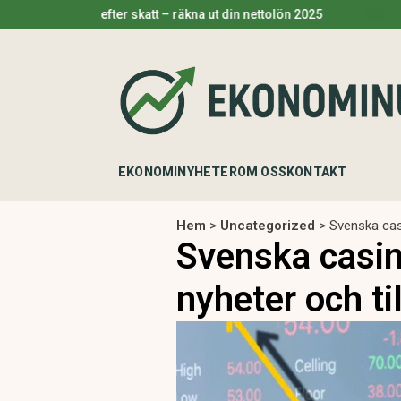
n efter skatt – räkna ut din nettolön 2025
Pengar på f
EKONOMINYHETER
OM OSS
KONTAKT
Hem
>
Uncategorized
>
Svenska cas
Svenska casin
nyheter och ti