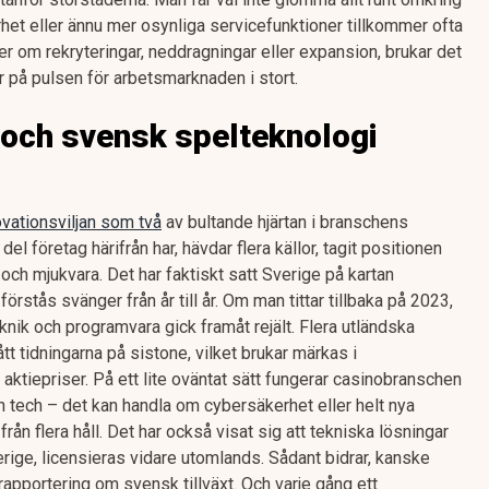
rhet eller ännu mer osynliga servicefunktioner tillkommer ofta
er om rekryteringar, neddragningar eller expansion, brukar det
r på pulsen för arbetsmarknaden i stort.
 och svensk spelteknologi
vationsviljan som två
av bultande hjärtan i branschens
l företag härifrån har, hävdar flera källor, tagit positionen
ch mjukvara. Det har faktiskt satt Sverige på kartan
rstås svänger från år till år. Om man tittar tillbaka på 2023,
eknik och programvara gick framåt rejält. Flera utländska
tt tidningarna på sistone, vilket brukar märkas i
 aktiepriser. På ett lite oväntat sätt fungerar casinobranschen
 tech – det kan handla om cybersäkerhet eller helt nya
rån flera håll. Det har också visat sig att tekniska lösningar
erige, licensieras vidare utomlands. Sådant bidrar, kanske
tsrapportering om svensk tillväxt. Och varje gång ett