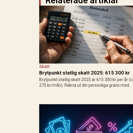
Relaterade artiklar
Skatt
Brytpunkt statlig skatt 2025: 615 300 kr
Brytpunkt statlig skatt 2025 är 615 300 kr per år (
275 kr/mån). Räkna ut din personliga gräns med
grundavdrag, exempel för löntagare och pensionär
Så påverkas din plånbok!