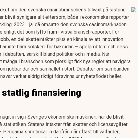
acket om den svenska casinobranschens tillväxt på sistone.
ar blivit synligare allt eftersom, både i ekonomiska rapporter
eckling. 2023… ja, då omsatte den svenska casinomarknaden
ne enligt det som lyfts fram i vissa branschrapporter. För
obb, en del skatteintäkter plus en känsla av att innovation
et är inte bara solsken, för baksidan – spelproblem och dess
i debatten, särskilt bland politiker och i media. När
 många i branschen som plötsligt fick nya regler att navigera
e som jobbar där och samhället i stort. Debatter om sambanden
var verkar aldrig riktigt försvinna ur nyhetsflödet heller.
statlig finansiering
mugit in sig i Sveriges ekonomiska maskineri, har de blivit
 på statistiken. Statens intäkter från skatter och licensavgifter
. Pengarna som tickar in därifrån går oftast till välfärden,