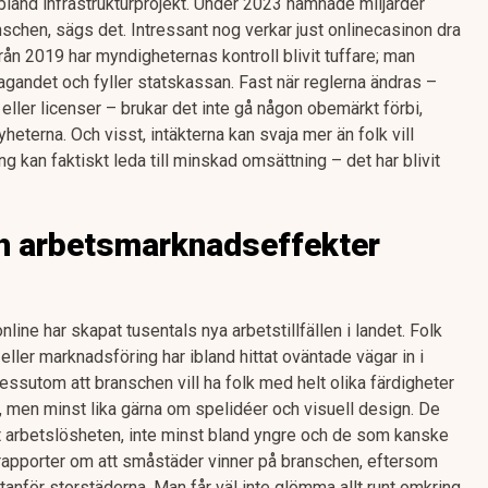
bland infrastrukturprojekt. Under 2023 hamnade miljarder
schen, sägs det. Intressant nog verkar just onlinecasinon dra
från 2019 har myndigheternas kontroll blivit tuffare; man
agandet och fyller statskassan. Fast när reglerna ändras –
eller licenser – brukar det inte gå någon obemärkt förbi,
terna. Och visst, intäkterna kan svaja mer än folk vill
g kan faktiskt leda till minskad omsättning – det har blivit
h arbetsmarknadseffekter
nline har skapat tusentals nya arbetstillfällen i landet. Folk
eller marknadsföring har ibland hittat oväntade vägar in i
dessutom att branschen vill ha folk med helt olika färdigheter
 men minst lika gärna om spelidéer och visuell design. De
t arbetslösheten, inte minst bland yngre och de som kanske
p rapporter om att småstäder vinner på branschen, eftersom
tanför storstäderna. Man får väl inte glömma allt runt omkring