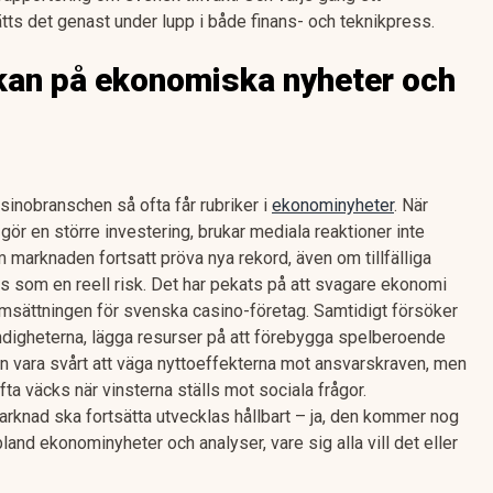
sätts det genast under lupp i både finans- och teknikpress.
kan på ekonomiska nyheter och
sinobranschen så ofta får rubriker i
ekonominyheter
. När
gör en större investering, brukar mediala reaktioner inte
 marknaden fortsatt pröva nya rekord, även om tillfälliga
s som en reell risk. Det har pekats på att svagare ekonomi
omsättningen för svenska casino-företag. Samtidigt försöker
ndigheterna, lägga resurser på att förebygga spelberoende
an vara svårt att väga nyttoeffekterna mot ansvarskraven, men
ta väcks när vinsterna ställs mot sociala frågor.
knad ska fortsätta utvecklas hållbart – ja, den kommer nog
bland ekonominyheter och analyser, vare sig alla vill det eller