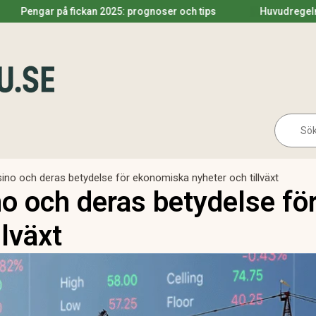
ickan 2025: prognoser och tips
Huvudregeln utdelning 2025
Se
for:
ino och deras betydelse för ekonomiska nyheter och tillväxt
o och deras betydelse f
llväxt