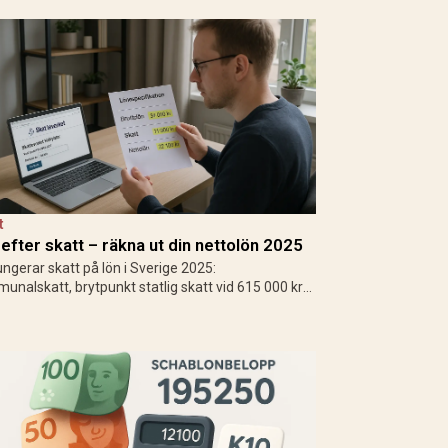
t
efter skatt – räkna ut din nettolön 2025
ungerar skatt på lön i Sverige 2025:
unalskatt, brytpunkt statlig skatt vid 615 000 kr/
avdrag som jobbskatteavdrag. Exempel,
latorer och tips för att räkna ut vad du får…