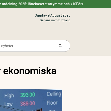
: lönebaserat utrymme och k10
Förenklingsregeln utdelning 2025 –
Sunday 9 August 2026
Dagens namn: Roland
Search Button
arch
ör ekonomiska