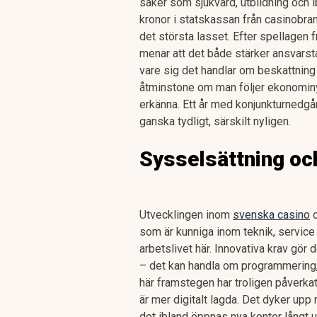
saker som sjukvård, utbildning och i
kronor i statskassan från casinobran
det största lasset. Efter spellagen 
menar att det både stärker ansvarst
vare sig det handlar om beskattning 
åtminstone om man följer ekonominyhe
erkänna. Ett år med konjunkturnedgån
ganska tydligt, särskilt nyligen.
Sysselsättning oc
Utvecklingen inom
svenska casino
o
som är kunniga inom teknik, service 
arbetslivet här. Innovativa krav gör 
– det kan handla om programmering,
här framstegen har troligen påverka
är mer digitalt lagda. Det dyker up
det ibland öppnas nya kontor långt u