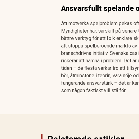
Ansvarsfullt spelande o
Att motverka spelproblem pekas ofta
Myndigheter har, särskilt på senare 
bättre verktyg för att folk enklare s
att stoppa spelberoende märkts av –
branschdrivna initiativ. Svenska cas
riskerar att hamna i problem. Det ä
tiden – de flesta verkar tro att tills
bör, åtminstone i teorin, vara nöje o
fungerande ansvarstänk – det är kan
som någon faktiskt vill stå för.