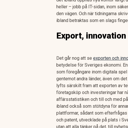
heller – jobb på IT-sidan, inom säke
den vägen. Och när tidningarna skriv
ibland betraktas som en slags finge
Export, innovation
Det går nog att se
exporten och inno
betydelse för Sveriges ekonomi. En de
som föregångare inom digitala spel o
gentemot andra länder, även om det fö
lyfts särskilt fram att exporten av t
företagsköp och investeringar har nå
affärsstatistiken och till och med på
ibland också som stötdyna för annan
plattformar, sådant som efterfrågas f
och patent, utvecklade på plats i Sv
utan att alla tänker på det, till nyhe