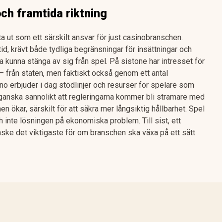
ch framtida riktning
 ut som ett särskilt ansvar för just casinobranschen.
tid, krävt både tydliga begränsningar för insättningar och
ka kunna stänga av sig från spel. På sistone har intresset för
 från staten, men faktiskt också genom ett antal
ino erbjuder i dag stödlinjer och resurser för spelare som
r ganska sannolikt att regleringarna kommer bli stramare med
ynen ökar, särskilt för att säkra mer långsiktig hållbarhet. Spel
ch inte lösningen på ekonomiska problem. Till sist, ett
ske det viktigaste för om branschen ska växa på ett sätt