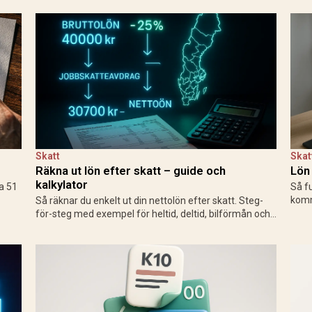
Skatt
Skat
Räkna ut lön efter skatt – guide och
Lön 
kalkylator
ca 51
Så f
komm
Så räknar du enkelt ut din nettolön efter skatt. Steg-
er.
år, 
för-steg med exempel för heltid, deltid, bilförmån och
kalky
enskild firma. Använd Skatteverkets kalkylator för
exakt resultat 2025.