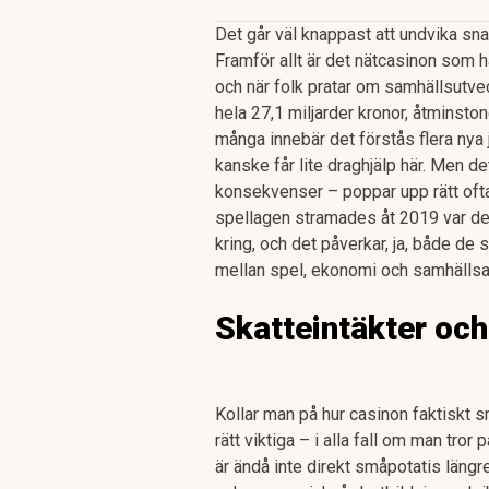
Det går väl knappast att undvika sn
Framför allt är det nätcasinon som h
och när folk pratar om samhällsutv
hela 27,1 miljarder kronor, åtminsto
många innebär det förstås flera nya j
kanske får lite draghjälp här. Men d
konsekvenser – poppar upp rätt ofta 
spellagen stramades åt 2019 var det
kring, och det påverkar, ja, både d
mellan spel, ekonomi och samhällsans
Skatteintäkter och 
Kollar man på hur casinon faktiskt s
rätt viktiga – i alla fall om man tror
är ändå inte direkt småpotatis längre