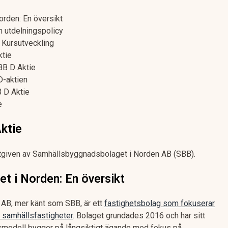
rden: En översikt
 utdelningspolicy
 Kursutveckling
ktie
BB D Aktie
D-aktien
B D Aktie
e
Aktie
utgiven av Samhällsbyggnadsbolaget i Norden AB (SBB).
t i Norden: En översikt
AB, mer känt som SBB, är ett
fastighetsbolag som fokuserar
h samhällsfastigheter
. Bolaget grundades 2016 och har sitt
smodell bygger på långsiktigt ägande med fokus på