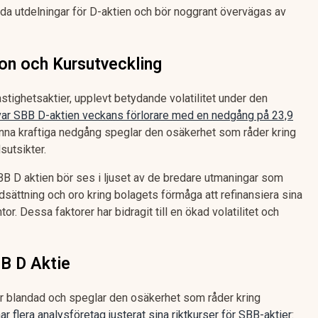
ida utdelningar för D-aktien och bör noggrant övervägas av
on och Kursutveckling
astighetsaktier, upplevt betydande volatilitet under den
var SBB D-aktien veckans förlorare med en nedgång på 23,9
nna kraftiga nedgång speglar den osäkerhet som råder kring
sutsikter.
BB D aktien bör ses i ljuset av de bredare utmaningar som
ldsättning och oro kring bolagets förmåga att refinansiera sina
or. Dessa faktorer har bidragit till en ökad volatilitet och
BB D Aktie
är blandad och speglar den osäkerhet som råder kring
har flera analysföretag justerat sina riktkurser för SBB-aktier
: