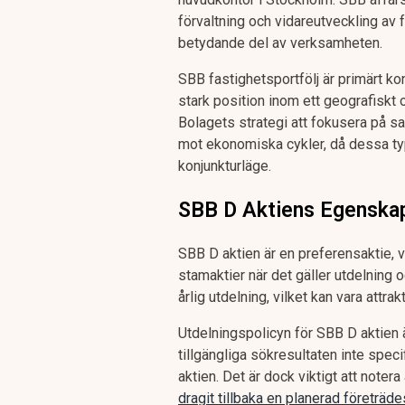
förvaltning och vidareutveckling av
betydande del av verksamheten.
SBB fastighetsportfölj är primärt ko
stark position inom ett geografiskt 
Bolagets strategi att fokusera på s
mot ekonomiska cykler, då dessa type
konjunkturläge.
SBB D Aktiens Egenskap
SBB D aktien är en preferensaktie, v
stamaktier när det gäller utdelning 
årlig utdelning, vilket kan vara attr
Utdelningspolicyn för SBB D aktien ä
tillgängliga sökresultaten inte spec
aktien. Det är dock viktigt att noter
dragit tillbaka en planerad företrä