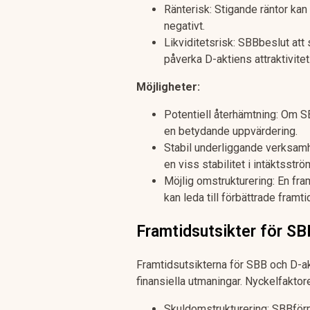
Ränterisk: Stigande räntor k
negativt.
Likviditetsrisk: SBBbeslut att
påverka D-aktiens attraktivitet
Möjligheter:
Potentiell återhämtning: Om SB
en betydande uppvärdering.
Stabil underliggande verksam
en viss stabilitet i intäktsstr
Möjlig omstrukturering: En f
kan leda till förbättrade framti
Framtidsutsikter för SB
Framtidsutsikterna för SBB och D-ak
finansiella utmaningar. Nyckelfaktore
Skuldomstrukturering: SBBförm