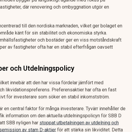
 fastigheter, där renovering och ombyggnation utgör en
ncentrerad till den nordiska marknaden, vilket ger bolaget en
område känt för sin stabilitet och ekonomiska styrka.
amhällsfastigheter och bostäder ger en viss motståndskraft
r av fastigheter ofta har en stabil efterfrågan oavsett
er och Utdelningspolicy
ilket innebär att den har vissa fördelar jämfört med
och likvidationspreferens. Preferensaktier har ofta en fast
aktivt för investerare som söker en stabil inkomstström.
r en central faktor för många investerare. Tyvärr innehåller de
ifik information om den aktuella utdelningspolicyn för SBB D
a att SBB nyligen har
stoppat utbetalningen av utdelning och
desemission av stam D-aktier
för att stärka sin likviditet. Detta