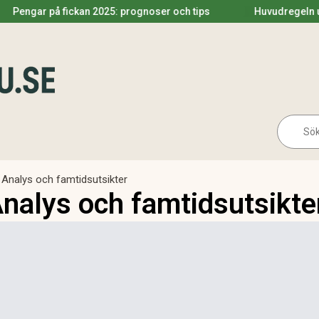
å fickan 2025: prognoser och tips
Huvudregeln utdelning 2
Se
for:
 Analys och famtidsutsikter
Analys och famtidsutsikte