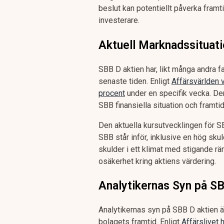
beslut kan potentiellt påverka framt
investerare.
Aktuell Marknadssituati
SBB D aktien har, likt många andra f
senaste tiden. Enligt
Affärsvärlden 
procent
under en specifik vecka. De
SBB finansiella situation och framtid
Den aktuella kursutvecklingen för S
SBB står inför, inklusive en hög sku
skulder i ett klimat med stigande ränt
osäkerhet kring aktiens värdering.
Analytikernas Syn på S
Analytikernas syn på SBB D aktien 
bolagets framtid. Enligt
Affärslivet 