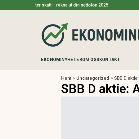
Lön efter skatt – räkna ut din nettolön 2025
Pengar p
EKONOMINYHETER
OM OSS
KONTAKT
Hem
>
Uncategorized
>
SBB D aktie:
SBB D aktie: 