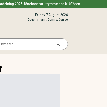
025: lönebaserat utrymme och k10
Förenklingsregeln utdelning 2025
Friday 7 August 2026
Dagens namn: Dennis, Denise
Search Button
arch
r