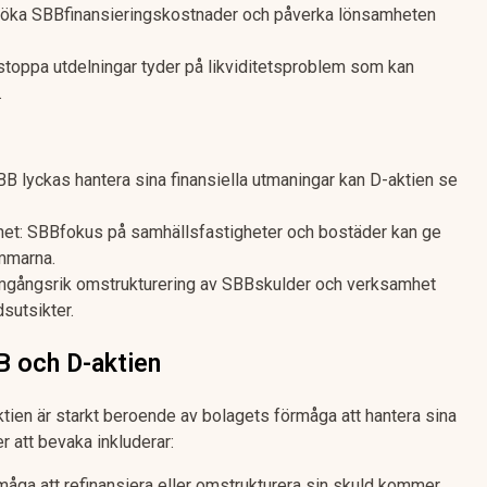
an öka SBBfinansieringskostnader och påverka lönsamheten
 stoppa utdelningar tyder på likviditetsproblem som kan
.
B lyckas hantera sina finansiella utmaningar kan D-aktien se
het: SBBfokus på samhällsfastigheter och bostäder kan ge
ömmarna.
ramgångsrik omstrukturering av SBBskulder och verksamhet
dsutsikter.
B och D-aktien
tien är starkt beroende av bolagets förmåga att hantera sina
r att bevaka inkluderar:
åga att refinansiera eller omstrukturera sin skuld kommer