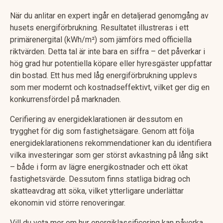
När du anlitar en expert ingår en detaljerad genomgång av
husets energiförbrukning. Resultatet illustreras i ett
primärenergital (kWh/m²) som jämförs med officiella
riktvärden. Detta tal är inte bara en siffra – det påverkar i
hög grad hur potentiella köpare eller hyresgäster uppfattar
din bostad. Ett hus med låg energiförbrukning upplevs
som mer modernt och kostnadseffektivt, vilket ger dig en
konkurrensfördel på marknaden.
Cerifiering av energideklarationen är dessutom en
trygghet för dig som fastighetsägare. Genom att följa
energideklarationens rekommendationer kan du identifiera
vilka investeringar som ger störst avkastning på lång sikt
– både i form av lägre energikostnader och ett ökat
fastighetsvärde. Dessutom finns statliga bidrag och
skatteavdrag att söka, vilket ytterligare underlättar
ekonomin vid större renoveringar.
Vill du veta mer om hur energiklassificering kan påverka