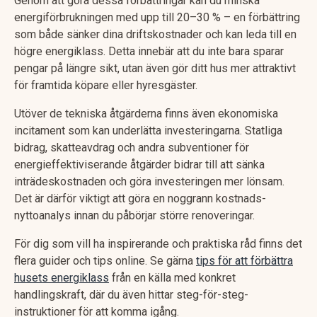
Genom att göra dessa förbättringar kan du minska
energiförbrukningen med upp till 20–30 % – en förbättring
som både sänker dina driftskostnader och kan leda till en
högre energiklass. Detta innebär att du inte bara sparar
pengar på längre sikt, utan även gör ditt hus mer attraktivt
för framtida köpare eller hyresgäster.
Utöver de tekniska åtgärderna finns även ekonomiska
incitament som kan underlätta investeringarna. Statliga
bidrag, skatteavdrag och andra subventioner för
energieffektiviserande åtgärder bidrar till att sänka
inträdeskostnaden och göra investeringen mer lönsam.
Det är därför viktigt att göra en noggrann kostnads-
nyttoanalys innan du påbörjar större renoveringar.
För dig som vill ha inspirerande och praktiska råd finns det
flera guider och tips online. Se gärna
tips för att förbättra
husets energiklass
från en källa med konkret
handlingskraft, där du även hittar steg-för-steg-
instruktioner för att komma igång.