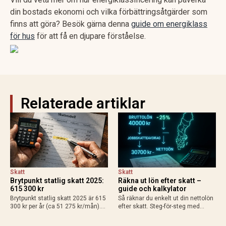
din bostads ekonomi och vilka förbättringsåtgärder som
finns att göra? Besök gärna denna
guide om energiklass
för hus
för att få en djupare förståelse.
Relaterade artiklar
Skatt
Skatt
Brytpunkt statlig skatt 2025:
Räkna ut lön efter skatt –
615 300 kr
guide och kalkylator
Brytpunkt statlig skatt 2025 är 615
Så räknar du enkelt ut din nettolön
300 kr per år (ca 51 275 kr/mån).
efter skatt. Steg-för-steg med
Räkna ut din personliga gräns med
exempel för heltid, deltid, bilförmån
grundavdrag, exempel för
och enskild firma. Använd