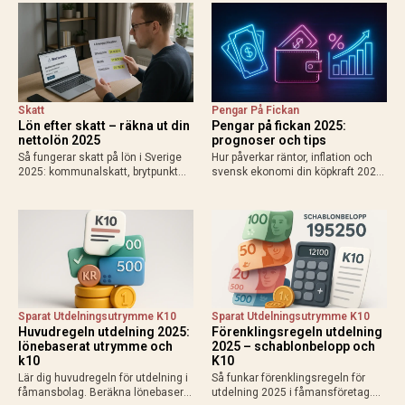
löntagare och pensionärer. Så
Skatteverkets kalkylator för exakt
påverkas din plånbok!
resultat 2025.
Skatt
Pengar På Fickan
Lön efter skatt – räkna ut din
Pengar på fickan 2025:
nettolön 2025
prognoser och tips
Så fungerar skatt på lön i Sverige
Hur påverkar räntor, inflation och
2025: kommunalskatt, brytpunkt
svensk ekonomi din köpkraft 2025?
statlig skatt vid 615 000 kr/år,
Få prognoser för mer pengar i
avdrag som jobbskatteavdrag.
plånboken, lägre bolåneräntor och
Exempel, kalkylatorer och tips för
praktiska tips för att maximera
att räkna ut vad du får…
disponibel inkomst.
Sparat Utdelningsutrymme K10
Sparat Utdelningsutrymme K10
Huvudregeln utdelning 2025:
Förenklingsregeln utdelning
lönebaserat utrymme och
2025 – schablonbelopp och
k10
K10
Lär dig huvudregeln för utdelning i
Så funkar förenklingsregeln för
fåmansbolag. Beräkna lönebaserat
utdelning 2025 i fåmansföretag.