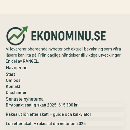
utrymme (9,6% av lön upp till 740
Beräkna schablonbelopp,
280 kr 2025), gränsbelopp med
kombinera med sparat
sparat utrymme och K10. Maximal
utdelningsutrymme i K10 och
skatteeffektivitet med 20% skatt…
planera skattesmart. Enkel guide
med exempel och tips inför
årsskiftet.
Vi levererar oberoende nyheter och aktuell bevakning som våra
läsare kan lita på. Från dagliga händelser till viktiga utvecklingar.
En del av RANGEL.
Navigering
Start
Om oss
Kontakt
Disclaimer
Senaste nyheterna
Brytpunkt statlig skatt 2025: 615 300 kr
Räkna ut lön efter skatt – guide och kalkylator
Lön efter skatt – räkna ut din nettolön 2025