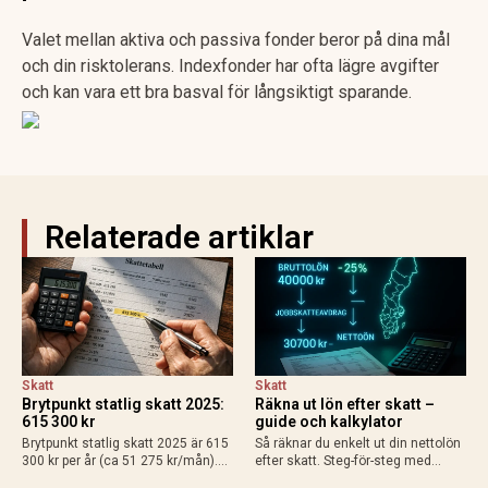
Valet mellan aktiva och passiva fonder beror på dina mål
och din risktolerans. Indexfonder har ofta lägre avgifter
och kan vara ett bra basval för långsiktigt sparande.
Relaterade artiklar
Skatt
Skatt
Brytpunkt statlig skatt 2025:
Räkna ut lön efter skatt –
615 300 kr
guide och kalkylator
Brytpunkt statlig skatt 2025 är 615
Så räknar du enkelt ut din nettolön
300 kr per år (ca 51 275 kr/mån).
efter skatt. Steg-för-steg med
Räkna ut din personliga gräns med
exempel för heltid, deltid, bilförmån