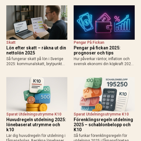
grundavdrag, exempel för
och enskild firma. Använd
löntagare och pensionärer. Så
Skatteverkets kalkylator för exakt
påverkas din plånbok!
resultat 2025.
Skatt
Pengar På Fickan
Lön efter skatt – räkna ut din
Pengar på fickan 2025:
nettolön 2025
prognoser och tips
Så fungerar skatt på lön i Sverige
Hur påverkar räntor, inflation och
2025: kommunalskatt, brytpunkt
svensk ekonomi din köpkraft 2025?
statlig skatt vid 615 000 kr/år,
Få prognoser för mer pengar i
avdrag som jobbskatteavdrag.
plånboken, lägre bolåneräntor och
Exempel, kalkylatorer och tips för
praktiska tips för att maximera
att räkna ut vad du får…
disponibel inkomst.
Sparat Utdelningsutrymme K10
Sparat Utdelningsutrymme K10
Huvudregeln utdelning 2025:
Förenklingsregeln utdelning
lönebaserat utrymme och
2025 – schablonbelopp och
k10
K10
Lär dig huvudregeln för utdelning i
Så funkar förenklingsregeln för
fåmansbolag. Beräkna lönebaserat
utdelning 2025 i fåmansföretag.