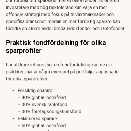
bör fördela ditt sparande mellan olika fonder. En erfaren
investerare med hög risktolerans kan välja en mer
offensiv strategi med fokus på tillväxtmarknader och
specifika branscher, medan en mer försiktig sparare kan
föredra en större andel breda indexfonder och räntefonder.
Praktisk fondfördelning för olika
sparprofiler
För att konkretisera hur en fondfördelning kan se ut i
praktiken, här är några exempel på portföljer anpassade
för olika sparprofiler:
Försiktig sparare:
– 40% global indexfond
– 30% svensk räntefond
– 30% företagsobligationsfond
Balanserad sparare:
– 50% global indexfond