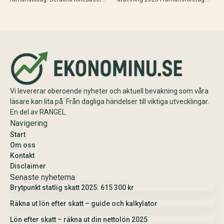
utrymme (9,6% av lön upp till 740
Beräkna schablonbelopp,
280 kr 2025), gränsbelopp med
kombinera med sparat
sparat utrymme och K10. Maximal
utdelningsutrymme i K10 och
skatteeffektivitet med 20% skatt…
planera skattesmart. Enkel guide
med exempel och tips inför
årsskiftet.
Vi levererar oberoende nyheter och aktuell bevakning som våra
läsare kan lita på. Från dagliga händelser till viktiga utvecklingar.
En del av RANGEL.
Navigering
Start
Om oss
Kontakt
Disclaimer
Senaste nyheterna
Brytpunkt statlig skatt 2025: 615 300 kr
Räkna ut lön efter skatt – guide och kalkylator
Lön efter skatt – räkna ut din nettolön 2025