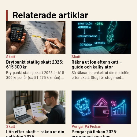
Relaterade artiklar
Skatt
Skatt
Brytpunkt statlig skatt 2025:
Räkna ut lön efter skatt –
615 300 kr
guide och kalkylator
Brytpunkt statlig skatt 2025 är 615
Så räknar du enkelt ut din nettolön
300 kr per år (ca 51 275 kr/mån).
efter skatt. Steg-för-steg med
Räkna ut din personliga gräns med
exempel för heltid, deltid, bilförmån
grundavdrag, exempel för
och enskild firma. Använd
löntagare och pensionärer. Så
Skatteverkets kalkylator för exakt
påverkas din plånbok!
resultat 2025.
Skatt
Pengar På Fickan
Lön efter skatt – räkna ut din
Pengar på fickan 2025:
nettolön 2025
prognoser och tips