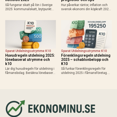
Så fungerar skatt på lön i Sverige
Hur påverkar räntor, inflation och
2025: kommunalskatt, brytpunkt
svensk ekonomi din köpkraft 2025?
statlig skatt vid 615 000 kr/år,
Få prognoser för mer pengar i
avdrag som jobbskatteavdrag.
plånboken, lägre bolåneräntor och
Exempel, kalkylatorer och tips för
praktiska tips för att maximera
att räkna ut vad du får…
disponibel inkomst.
Sparat Utdelningsutrymme K10
Sparat Utdelningsutrymme K10
Huvudregeln utdelning 2025:
Förenklingsregeln utdelning
lönebaserat utrymme och
2025 – schablonbelopp och
k10
K10
Lär dig huvudregeln för utdelning i
Så funkar förenklingsregeln för
fåmansbolag. Beräkna lönebaserat
utdelning 2025 i fåmansföretag.
utrymme (9,6% av lön upp till 740
Beräkna schablonbelopp,
280 kr 2025), gränsbelopp med
kombinera med sparat
sparat utrymme och K10. Maximal
utdelningsutrymme i K10 och
skatteeffektivitet med 20% skatt…
planera skattesmart. Enkel guide
med exempel och tips inför
årsskiftet.