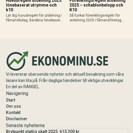
Huvudregeln utdelning 2025:
Förenklingsregeln utdelning
lönebaserat utrymme och
2025 – schablonbelopp och
k10
K10
Lär dig huvudregeln för utdelning i
Så funkar förenklingsregeln för
fåmansbolag. Beräkna lönebaserat
utdelning 2025 i fåmansföretag.
utrymme (9,6% av lön upp till 740
Beräkna schablonbelopp,
280 kr 2025), gränsbelopp med
kombinera med sparat
sparat utrymme och K10. Maximal
utdelningsutrymme i K10 och
skatteeffektivitet med 20% skatt…
planera skattesmart. Enkel guide
med exempel och tips inför
årsskiftet.
Vi levererar oberoende nyheter och aktuell bevakning som våra
läsare kan lita på. Från dagliga händelser till viktiga utvecklingar.
En del av RANGEL.
Navigering
Start
Om oss
Kontakt
Disclaimer
Senaste nyheterna
Brytpunkt statlig skatt 2025: 615 300 kr