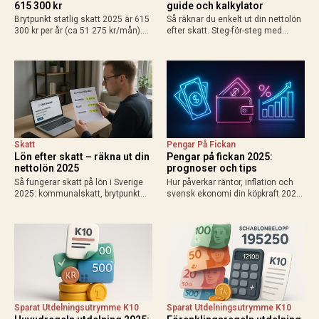
615 300 kr
guide och kalkylator
Brytpunkt statlig skatt 2025 är 615
Så räknar du enkelt ut din nettolön
300 kr per år (ca 51 275 kr/mån).
efter skatt. Steg-för-steg med
Räkna ut din personliga gräns med
exempel för heltid, deltid, bilförmån
grundavdrag, exempel för
och enskild firma. Använd
löntagare och pensionärer. Så
Skatteverkets kalkylator för exakt
påverkas din plånbok!
resultat 2025.
Skatt
Pengar På Fickan
Lön efter skatt – räkna ut din
Pengar på fickan 2025:
nettolön 2025
prognoser och tips
Så fungerar skatt på lön i Sverige
Hur påverkar räntor, inflation och
2025: kommunalskatt, brytpunkt
svensk ekonomi din köpkraft 2025?
statlig skatt vid 615 000 kr/år,
Få prognoser för mer pengar i
avdrag som jobbskatteavdrag.
plånboken, lägre bolåneräntor och
Exempel, kalkylatorer och tips för
praktiska tips för att maximera
att räkna ut vad du får…
disponibel inkomst.
Sparat Utdelningsutrymme K10
Sparat Utdelningsutrymme K10