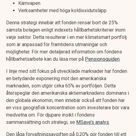
Kärnvapen
Verksamheter med höga koldioxidutsläpp
Denna strategi innebär att fonden rensar bort de 25%
sämsta bolagen enligt indexets hållbarhetskriterier inom
varje sektor. Detta resulterar i en mer klimatsmart portfölj
som är anpassad för framtidens utmaningar och
möjligheter. För mer detaljerad information om fondens
hållbarhetsarbete kan du läsa mer på
Pensionsguiden
.
I linje med sitt fokus på utvecklade marknader har fonden
en betydande exponering mot den amerikanska
marknaden, som utgör cirka 65% av portföljen. Detta
återspeglar den amerikanska aktiemarknadens dominans i
den globala ekonomin, men innebär också att fonden har
en viss geografisk koncentration som investerare bör vara
medvetna om. För djupare insikt i fondens
sammansättning och strategi, se
MSave’s analys
.
Den låga förvaltningsavgiften på 0,20% gör fonden till ett