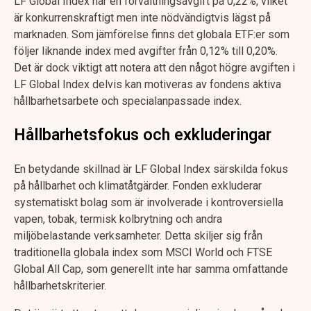
LF Global Index har en förvaltningsavgift på 0,22%, vilket
är konkurrenskraftigt men inte nödvändigtvis lägst på
marknaden. Som jämförelse finns det globala ETF:er som
följer liknande index med avgifter från 0,12% till 0,20%.
Det är dock viktigt att notera att den något högre avgiften i
LF Global Index delvis kan motiveras av fondens aktiva
hållbarhetsarbete och specialanpassade index.
Hållbarhetsfokus och exkluderingar
En betydande skillnad är LF Global Index särskilda fokus
på hållbarhet och klimatåtgärder. Fonden exkluderar
systematiskt bolag som är involverade i kontroversiella
vapen, tobak, termisk kolbrytning och andra
miljöbelastande verksamheter. Detta skiljer sig från
traditionella globala index som MSCI World och FTSE
Global All Cap, som generellt inte har samma omfattande
hållbarhetskriterier.