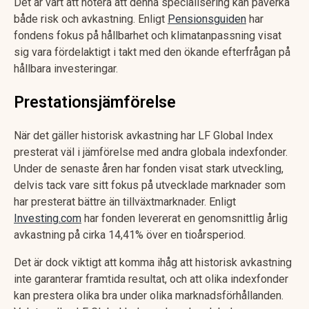
Det är värt att notera att denna specialisering kan påverka
både risk och avkastning. Enligt
Pensionsguiden
har
fondens fokus på hållbarhet och klimatanpassning visat
sig vara fördelaktigt i takt med den ökande efterfrågan på
hållbara investeringar.
Prestationsjämförelse
När det gäller historisk avkastning har LF Global Index
presterat väl i jämförelse med andra globala indexfonder.
Under de senaste åren har fonden visat stark utveckling,
delvis tack vare sitt fokus på utvecklade marknader som
har presterat bättre än tillväxtmarknader. Enligt
Investing.com
har fonden levererat en genomsnittlig årlig
avkastning på cirka 14,41% över en tioårsperiod.
Det är dock viktigt att komma ihåg att historisk avkastning
inte garanterar framtida resultat, och att olika indexfonder
kan prestera olika bra under olika marknadsförhållanden.