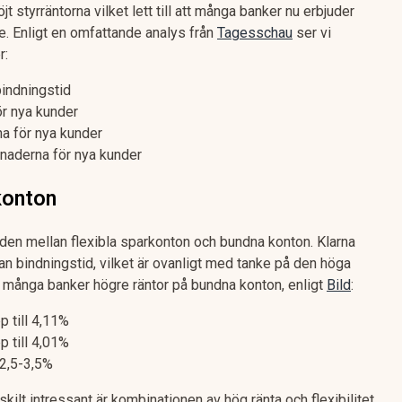
 styrräntorna vilket lett till att många banker nu erbjuder
re. Enligt en omfattande analys från
Tagesschau
ser vi
r:
bindningstid
r nya kunder
a för nya kunder
naderna för nya kunder
konton
naden mellan flexibla sparkonton och bundna konton. Klarna
utan bindningstid, vilket är ovanligt med tanke på den höga
 många banker högre räntor på bundna konton, enligt
Bild
:
 till 4,11%
 till 4,01%
 2,5-3,5%
ilt intressant är kombinationen av hög ränta och flexibilitet.