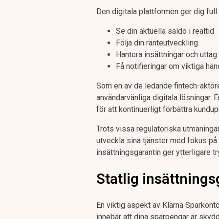
Den digitala plattformen ger dig full
Se din aktuella saldo i realtid
Följa din ränteutveckling
Hantera insättningar och uttag
Få notifieringar om viktiga hän
Som en av de ledande fintech-aktörern
användarvänliga digitala lösningar. E
för att kontinuerligt förbättra kundu
Trots vissa regulatoriska utmaninga
utveckla sina tjänster med fokus på
insättningsgarantin ger ytterligare 
Statlig insättning
En viktig aspekt av Klarna Sparkonto
innebär att dina sparpengar är skydd