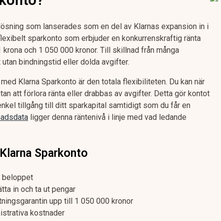
lösning som lanserades som en del av Klarnas expansion in i
t flexibelt sparkonto som erbjuder en konkurrenskraftig ränta
1 krona och 1 050 000 kronor. Till skillnad från många
utan bindningstid eller dolda avgifter.
med Klarna Sparkonto är den totala flexibiliteten. Du kan när
tan att förlora ränta eller drabbas av avgifter. Detta gör kontot
enkel tillgång till ditt sparkapital samtidigt som du får en
nadsdata
ligger denna räntenivå i linje med vad ledande
 Klarna Sparkonto
a beloppet
ätta in och ta ut pengar
tningsgarantin upp till 1 050 000 kronor
nistrativa kostnader