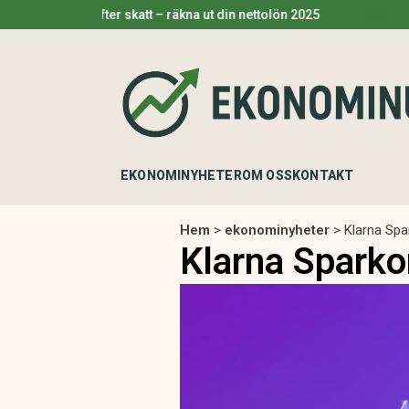
Lön efter skatt – räkna ut din nettolön 2025
Pengar
EKONOMINYHETER
OM OSS
KONTAKT
Hem
>
ekonominyheter
>
Klarna Spa
Klarna Sparko