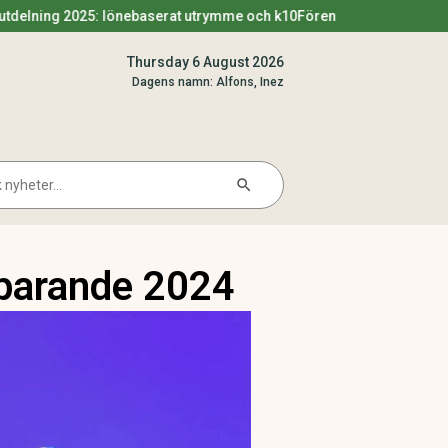
 2025: lönebaserat utrymme och k10
Förenklingsregeln utdelning 20
Thursday 6 August 2026
Dagens namn: Alfons, Inez
Search Button
arch
sparande 2024