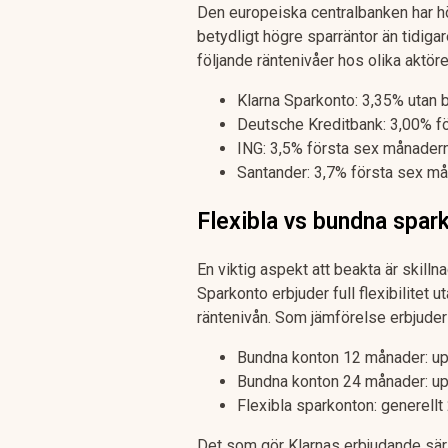
Den europeiska centralbanken har höjt
betydligt högre sparräntor än tidiga
följande räntenivåer hos olika aktöre
Klarna Sparkonto: 3,35% utan 
Deutsche Kreditbank: 3,00% fö
ING: 3,5% första sex månadern
Santander: 3,7% första sex må
Flexibla vs bundna spar
En viktig aspekt att beakta är skill
Sparkonto erbjuder full flexibilitet 
räntenivån. Som jämförelse erbjuder
Bundna konton 12 månader: upp
Bundna konton 24 månader: upp
Flexibla sparkonton: generellt
Det som gör Klarnas erbjudande särsk