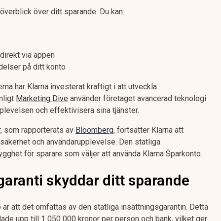
 överblick över ditt sparande. Du kan:
 direkt via appen
delser på ditt konto
a har Klarna investerat kraftigt i att utveckla
nligt
Marketing Dive
använder företaget avancerad teknologi
pplevelsen och effektivisera sina tjänster.
r, som rapporterats av
Bloomberg
, fortsätter Klarna att
 säkerhet och användarupplevelse. Den statliga
trygghet för sparare som väljer att använda Klarna Sparkonto.
sgaranti skyddar ditt sparande
 är att det omfattas av den statliga insättningsgarantin. Detta
ade upp till 1 050 000 kronor per person och bank, vilket ger