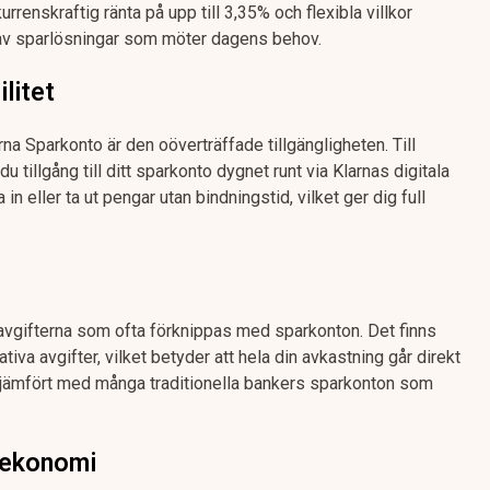
enskraftig ränta på upp till 3,35% och flexibla villkor
 av sparlösningar som möter dagens behov.
ilitet
na Sparkonto är den oöverträffade tillgängligheten. Till
du tillgång till ditt sparkonto dygnet runt via Klarnas digitala
in eller ta ut pengar utan bindningstid, vilket ger dig full
la avgifterna som ofta förknippas med sparkonton. Det finns
tiva avgifter, vilket betyder att hela din avkastning går direkt
tigt jämfört med många traditionella bankers sparkonton som
n ekonomi