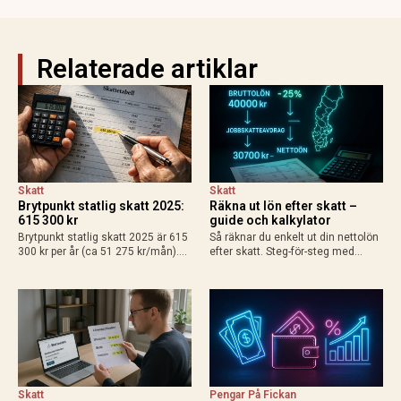
Relaterade artiklar
Skatt
Skatt
Brytpunkt statlig skatt 2025:
Räkna ut lön efter skatt –
615 300 kr
guide och kalkylator
Brytpunkt statlig skatt 2025 är 615
Så räknar du enkelt ut din nettolön
300 kr per år (ca 51 275 kr/mån).
efter skatt. Steg-för-steg med
Räkna ut din personliga gräns med
exempel för heltid, deltid, bilförmån
grundavdrag, exempel för
och enskild firma. Använd
löntagare och pensionärer. Så
Skatteverkets kalkylator för exakt
påverkas din plånbok!
resultat 2025.
Skatt
Pengar På Fickan