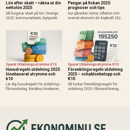
Lön efter skatt – räkna ut din
Pengar på fickan 2025:
nettolön 2025
prognoser och tips
Så fungerar skatt på lön i Sverige
Hur påverkar räntor, inflation och
2025: kommunalskatt, brytpunkt
svensk ekonomi din köpkraft 2025?
statlig skatt vid 615 000 kr/år,
Få prognoser för mer pengar i
avdrag som jobbskatteavdrag.
plånboken, lägre bolåneräntor och
Exempel, kalkylatorer och tips för
praktiska tips för att maximera
att räkna ut vad du får…
disponibel inkomst.
Sparat Utdelningsutrymme K10
Sparat Utdelningsutrymme K10
Huvudregeln utdelning 2025:
Förenklingsregeln utdelning
lönebaserat utrymme och
2025 – schablonbelopp och
k10
K10
Lär dig huvudregeln för utdelning i
Så funkar förenklingsregeln för
fåmansbolag. Beräkna lönebaserat
utdelning 2025 i fåmansföretag.
utrymme (9,6% av lön upp till 740
Beräkna schablonbelopp,
280 kr 2025), gränsbelopp med
kombinera med sparat
sparat utrymme och K10. Maximal
utdelningsutrymme i K10 och
skatteeffektivitet med 20% skatt…
planera skattesmart. Enkel guide
med exempel och tips inför
årsskiftet.