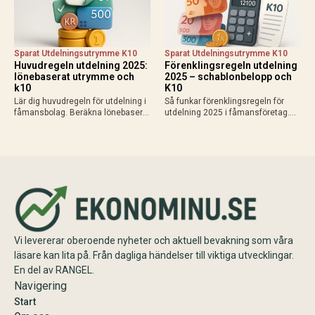
Sparat Utdelningsutrymme K10
Sparat Utdelningsutrymme K10
Huvudregeln utdelning 2025:
Förenklingsregeln utdelning
lönebaserat utrymme och
2025 – schablonbelopp och
k10
K10
Lär dig huvudregeln för utdelning i
Så funkar förenklingsregeln för
fåmansbolag. Beräkna lönebaserat
utdelning 2025 i fåmansföretag.
utrymme (9,6% av lön upp till 740
Beräkna schablonbelopp,
280 kr 2025), gränsbelopp med
kombinera med sparat
sparat utrymme och K10. Maximal
utdelningsutrymme i K10 och
skatteeffektivitet med 20% skatt…
planera skattesmart. Enkel guide
med exempel och tips inför
årsskiftet.
Vi levererar oberoende nyheter och aktuell bevakning som våra
läsare kan lita på. Från dagliga händelser till viktiga utvecklingar.
En del av RANGEL.
Navigering
Start