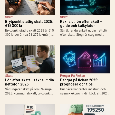
Skatt
Skatt
Brytpunkt statlig skatt 2025:
Räkna ut lön efter skatt –
615 300 kr
guide och kalkylator
Brytpunkt statlig skatt 2025 är 615
Så räknar du enkelt ut din nettolön
300 kr per år (ca 51 275 kr/mån).
efter skatt. Steg-för-steg med
Räkna ut din personliga gräns med
exempel för heltid, deltid, bilförmån
grundavdrag, exempel för
och enskild firma. Använd
löntagare och pensionärer. Så
Skatteverkets kalkylator för exakt
påverkas din plånbok!
resultat 2025.
Skatt
Pengar På Fickan
Lön efter skatt – räkna ut din
Pengar på fickan 2025:
nettolön 2025
prognoser och tips
Så fungerar skatt på lön i Sverige
Hur påverkar räntor, inflation och
2025: kommunalskatt, brytpunkt
svensk ekonomi din köpkraft 2025?
statlig skatt vid 615 000 kr/år,
Få prognoser för mer pengar i
avdrag som jobbskatteavdrag.
plånboken, lägre bolåneräntor och
Exempel, kalkylatorer och tips för
praktiska tips för att maximera
att räkna ut vad du får…
disponibel inkomst.