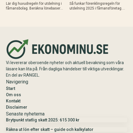
Lär dig huvudregeln för utdelning i
Så funkar förenklingsregeln för
fåmansbolag. Beräkna lönebaserat
utdelning 2025 i fåmansföretag.
utrymme (9,6% av lön upp till 740
Beräkna schablonbelopp,
280 kr 2025), gränsbelopp med
kombinera med sparat
sparat utrymme och K10. Maximal
utdelningsutrymme i K10 och
skatteeffektivitet med 20% skatt…
planera skattesmart. Enkel guide
med exempel och tips inför
årsskiftet.
Vi levererar oberoende nyheter och aktuell bevakning som våra
läsare kan lita på. Från dagliga händelser till viktiga utvecklingar.
En del av RANGEL.
Navigering
Start
Om oss
Kontakt
Disclaimer
Senaste nyheterna
Brytpunkt statlig skatt 2025: 615 300 kr
Räkna ut lön efter skatt – guide och kalkylator