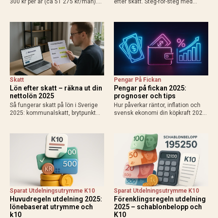
300 kr per år (ca 51 275 kr/mån).
efter skatt. Steg-för-steg med
Räkna ut din personliga gräns med
exempel för heltid, deltid, bilförmån
grundavdrag, exempel för
och enskild firma. Använd
löntagare och pensionärer. Så
Skatteverkets kalkylator för exakt
påverkas din plånbok!
resultat 2025.
Skatt
Pengar På Fickan
Lön efter skatt – räkna ut din
Pengar på fickan 2025:
nettolön 2025
prognoser och tips
Så fungerar skatt på lön i Sverige
Hur påverkar räntor, inflation och
2025: kommunalskatt, brytpunkt
svensk ekonomi din köpkraft 2025?
statlig skatt vid 615 000 kr/år,
Få prognoser för mer pengar i
avdrag som jobbskatteavdrag.
plånboken, lägre bolåneräntor och
Exempel, kalkylatorer och tips för
praktiska tips för att maximera
att räkna ut vad du får…
disponibel inkomst.
Sparat Utdelningsutrymme K10
Sparat Utdelningsutrymme K10
Huvudregeln utdelning 2025:
Förenklingsregeln utdelning
lönebaserat utrymme och
2025 – schablonbelopp och
k10
K10