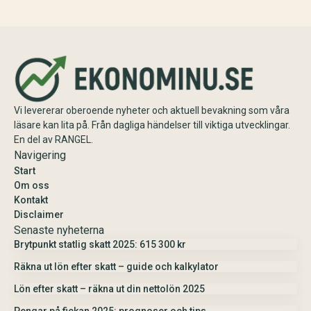
280 kr 2025), gränsbelopp med
kombinera med sparat
sparat utrymme och K10. Maximal
utdelningsutrymme i K10 och
skatteeffektivitet med 20% skatt…
planera skattesmart. Enkel guide
med exempel och tips inför
årsskiftet.
Vi levererar oberoende nyheter och aktuell bevakning som våra
läsare kan lita på. Från dagliga händelser till viktiga utvecklingar.
En del av RANGEL.
Navigering
Start
Om oss
Kontakt
Disclaimer
Senaste nyheterna
Brytpunkt statlig skatt 2025: 615 300 kr
Räkna ut lön efter skatt – guide och kalkylator
Lön efter skatt – räkna ut din nettolön 2025
Pengar på fickan 2025: prognoser och tips