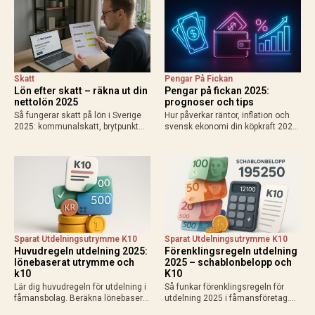
påverkas din plånbok!
resultat 2025.
Skatt
Pengar På Fickan
Lön efter skatt – räkna ut din
Pengar på fickan 2025:
nettolön 2025
prognoser och tips
Så fungerar skatt på lön i Sverige
Hur påverkar räntor, inflation och
2025: kommunalskatt, brytpunkt
svensk ekonomi din köpkraft 2025?
statlig skatt vid 615 000 kr/år,
Få prognoser för mer pengar i
avdrag som jobbskatteavdrag.
plånboken, lägre bolåneräntor och
Exempel, kalkylatorer och tips för
praktiska tips för att maximera
att räkna ut vad du får…
disponibel inkomst.
Sparat Utdelningsutrymme K10
Sparat Utdelningsutrymme K10
Huvudregeln utdelning 2025:
Förenklingsregeln utdelning
lönebaserat utrymme och
2025 – schablonbelopp och
k10
K10
Lär dig huvudregeln för utdelning i
Så funkar förenklingsregeln för
fåmansbolag. Beräkna lönebaserat
utdelning 2025 i fåmansföretag.
utrymme (9,6% av lön upp till 740
Beräkna schablonbelopp,