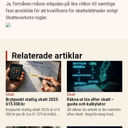
Ja, förmånen måste erbjudas på lika villkor till samtliga
fast anställda för att kvalificera för skattelättnader enligt
Skatteverkets regler.
Relaterade artiklar
Skatt
Skatt
Brytpunkt statlig skatt 2025:
Räkna ut lön efter skatt –
615 300 kr
guide och kalkylator
Brytpunkt statlig skatt 2025 är 615
Så räknar du enkelt ut din nettolön
300 kr per år (ca 51 275 kr/mån).
efter skatt. Steg-för-steg med
Räkna ut din personliga gräns med
exempel för heltid, deltid, bilförmån
grundavdrag, exempel för
och enskild firma. Använd
löntagare och pensionärer. Så
Skatteverkets kalkylator för exakt