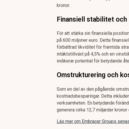
kronor.
Finansiell stabilitet och
För att stärka sin finansiella positi
på 600 miljoner euro. Detta finansie
förbättrad likviditet för framtida str
intäktstillväxt på 4,5% och en vinst
indikerar potential för betydande åt
Omstrukturering och ko
Som en del av den pågående omstruk
kostnadsbesparingar. Detta inkludera
verksamheten. En betydande förändr
generera cirka 12,7 miljarder krono
Läs mer om Embracer Groups senast