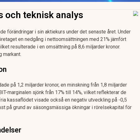
s och teknisk analys
e förändringar i sin aktiekurs under det senaste året. Under
företaget en nedgång i nettoomsättningen med 21% jämfört
ket resulterade i en omsättning på 8,6 miljarder kronor.
g markant.
ion
de på 1,2 miljarder kronor, en minskning från 1,8 miljarder
-marginalen sjönk från 17% till 14%, vilket reflekterar de
 fria kassaflödet visade också en negativ utveckling på -0,5
ämst på grund av säsongsmässiga ökningar i rörelsekapital för
delser