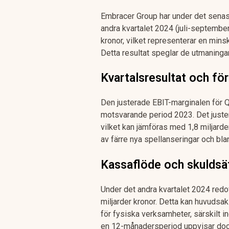
Embracer Group har under det senast
andra kvartalet 2024 (juli-septembe
kronor, vilket representerar en mi
Detta resultat speglar de utmaninga
Kvartalsresultat och för
Den justerade EBIT-marginalen för 
motsvarande period 2023. Det justera
vilket kan jämföras med 1,8 miljarde
av färre nya spellanseringar och bl
Kassaflöde och skuldsä
Under det andra kvartalet 2024 redo
miljarder kronor. Detta kan huvudsak
för fysiska verksamheter, särskilt 
en 12-månadersperiod uppvisar dock 