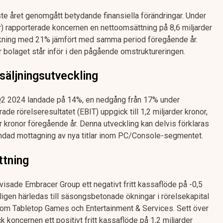
e året genomgått betydande finansiella förändringar. Under
r) rapporterade koncernen en nettoomsättning på 8,6 miljarder
nskning med 21% jämfört med samma period föregående år.
r bolaget står inför i den pågående omstruktureringen.
säljningsutveckling
Q2 2024 landade på 14%, en nedgång från 17% under
de rörelseresultatet (EBIT) uppgick till 1,2 miljarder kronor,
r kronor föregående år. Denna utveckling kan delvis förklaras
andad mottagning av nya titlar inom PC/Console-segmentet.
ttning
visade Embracer Group ett negativt fritt kassaflöde på -0,5
ligen härledas till säsongsbetonade ökningar i rörelsekapital
inom Tabletop Games och Entertainment & Services. Sett över
koncernen ett positivt fritt kassaflöde på 1,2 miljarder