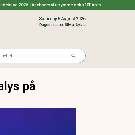
5: lönebaserat utrymme och k10
Förenklingsregeln utdelning 2025 –
Saturday 8 August 2026
Dagens namn: Silvia, Sylvia
Search Button
arch
alys på