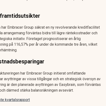
 framtidsutsikter
on har Embracer Group säkrat en ny revolverande kreditfacilitet
lla arrangemang förväntas bidra till lägre räntekostnader och
ategiska initiativ. Företaget prognostiserar en årlig
ökning på 116,57% per år under de kommande tre åren, vilket
erhämtning.
stnadsbesparingar
tureringen har Embracer Group initierat omfattande
r avyttringar av vissa tillgångar och en strategisk översyn av
ing är den planerade avyttringen av Easybrain, som förväntas
r och därmed stärka balansräkningen avsevärt.
e kvartalsrapport