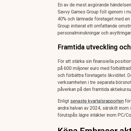
En av de mest avgörande händelserna
Savvy Games Group föll igenom i maj
40% och lämnade företaget med en s
Group initierat ett omfattande omst
personalminskningar och avyttringar 
Framtida utveckling och
För att stärka sin finansiella positi
på 600 miljoner euro med förbättrade 
och förbättra företagets likviditet.
verksamheten i tre separata börsnot
påverkan på den framtida aktiekursu
Enligt
senaste kvartalsrapporten
för
andra halvan av 2024, särskilt ino
förutspås lägre intäkter inom PC/C
Köpa Embracer akt