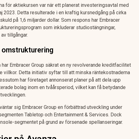
 för aktiekursen var när ett planerat investeringsavtal med
 2023. Detta resulterade i en kraftig kursnedgång på cirka
kuld på 1,6 miljarder dollar. Som respons har Embracer
ruktureringsprogram som inkluderar studiostängningar,
av tillgångar.
 omstrukturering
on har Embracer Group säkrat en ny revolverande kreditfacilitet
villkor. Detta initiativ syftar till att minska räntekostnaderna
 Dessutom har företaget annonserat planer på att dela upp
erade bolag inom en tvåårsperiod, vilket kan få betydande
tvecklingen.
väntar sig Embracer Group en förbättrad utveckling under
m segmenten Tabletop och Entertainment & Services. Dock
onsole-segmentet på grund av försenade spellanseringar.
ier på Avanza