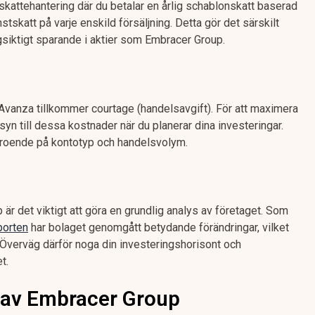
skattehantering där du betalar en årlig schablonskatt baserad
nstskatt på varje enskild försäljning. Detta gör det särskilt
ngsiktigt sparande i aktier som Embracer Group.
Avanza tillkommer courtage (handelsavgift). För att maximera
nsyn till dessa kostnader när du planerar dina investeringar.
eroende på kontotyp och handelsvolym.
 är det viktigt att göra en grundlig analys av företaget. Som
porten
har bolaget genomgått betydande förändringar, vilket
k. Överväg därför noga din investeringshorisont och
t.
t av Embracer Group