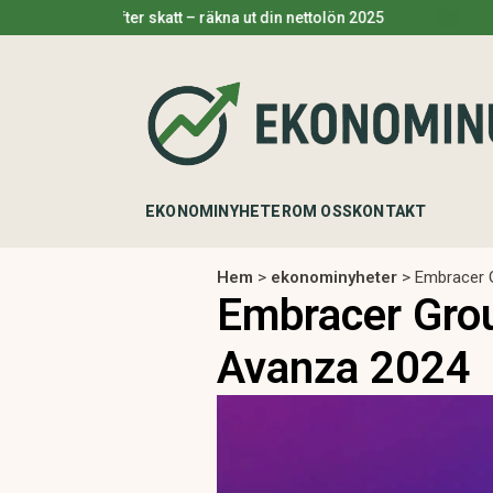
n efter skatt – räkna ut din nettolön 2025
Pengar på 
EKONOMINYHETER
OM OSS
KONTAKT
Hem
>
ekonominyheter
>
Embracer G
Embracer Grou
Avanza 2024