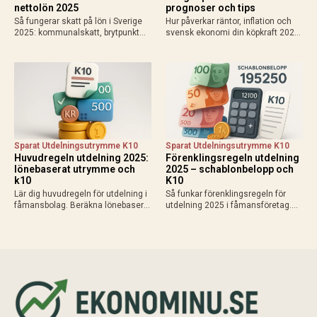
nettolön 2025
prognoser och tips
Så fungerar skatt på lön i Sverige
Hur påverkar räntor, inflation och
2025: kommunalskatt, brytpunkt
svensk ekonomi din köpkraft 2025?
statlig skatt vid 615 000 kr/år,
Få prognoser för mer pengar i
avdrag som jobbskatteavdrag.
plånboken, lägre bolåneräntor och
Exempel, kalkylatorer och tips för
praktiska tips för att maximera
att räkna ut vad du får…
disponibel inkomst.
Sparat Utdelningsutrymme K10
Sparat Utdelningsutrymme K10
Huvudregeln utdelning 2025:
Förenklingsregeln utdelning
lönebaserat utrymme och
2025 – schablonbelopp och
k10
K10
Lär dig huvudregeln för utdelning i
Så funkar förenklingsregeln för
fåmansbolag. Beräkna lönebaserat
utdelning 2025 i fåmansföretag.
utrymme (9,6% av lön upp till 740
Beräkna schablonbelopp,
280 kr 2025), gränsbelopp med
kombinera med sparat
sparat utrymme och K10. Maximal
utdelningsutrymme i K10 och
skatteeffektivitet med 20% skatt…
planera skattesmart. Enkel guide
med exempel och tips inför
årsskiftet.