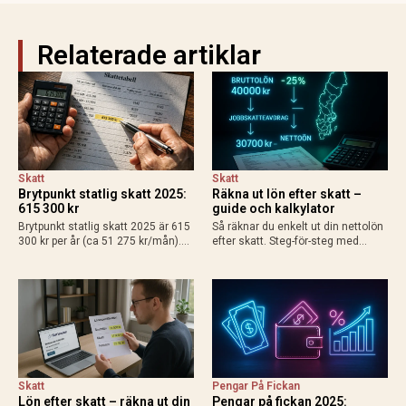
Relaterade artiklar
Skatt
Skatt
Brytpunkt statlig skatt 2025:
Räkna ut lön efter skatt –
615 300 kr
guide och kalkylator
Brytpunkt statlig skatt 2025 är 615
Så räknar du enkelt ut din nettolön
300 kr per år (ca 51 275 kr/mån).
efter skatt. Steg-för-steg med
Räkna ut din personliga gräns med
exempel för heltid, deltid, bilförmån
grundavdrag, exempel för
och enskild firma. Använd
löntagare och pensionärer. Så
Skatteverkets kalkylator för exakt
påverkas din plånbok!
resultat 2025.
Skatt
Pengar På Fickan
Lön efter skatt – räkna ut din
Pengar på fickan 2025: