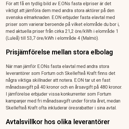
För att få en tydlig bild av E.ONs fasta elpriser är det
viktigt att jämföra dem med andra stora aktörer på den
svenska elmarknaden. E.ON erbjuder fasta elavtal med
priser som varierar beroende på vilket elområde du bor i,
med aktuella priser från cirka 21,2 öre/kWh i elområde 1
(Luleå) till 53,7 öre/kWh i elområde 4 (Malmö).
Prisjämförelse mellan stora elbolag
När man jämför E.ONs fasta elavtal med andra stora
leverantörer som Fortum och Skellefteå Kraft finns det
några viktiga skillnader att notera. E.ON tar ut en fast
månadsavgift på 40 kronor och en årsavgift på 480 kronor.
I jämförelse erbjuder vissa konkurrenter som Fortum
kampanjer med fri månadsavgift under första året, medan
Skellefteå Kraft ofta inkluderar öresrabatter i sina avtal.
Avtalsvillkor hos olika leverantörer