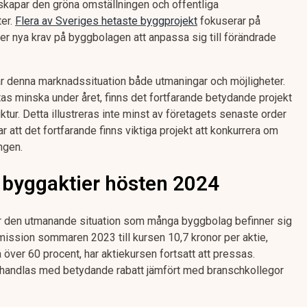
 skapar den gröna omställningen och offentliga
ter.
Flera av Sveriges hetaste byggprojekt
fokuserar på
ller nya krav på byggbolagen att anpassa sig till förändrade
r denna marknadssituation både utmaningar och möjligheter.
s minska under året, finns det fortfarande betydande projekt
ur. Detta illustreras inte minst av företagets senaste order
ar att det fortfarande finns viktiga projekt att konkurrera om
ngen.
i byggaktier hösten 2024
r den utmanande situation som många byggbolag befinner sig
mission sommaren 2023 till kursen 10,7 kronor per aktie,
 över 60 procent, har aktiekursen fortsatt att pressas.
n handlas med betydande rabatt jämfört med branschkollegor