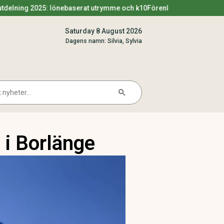
: lönebaserat utrymme och k10
Förenklingsregeln utdelning 2025 – 
Saturday 8 August 2026
Dagens namn: Silvia, Sylvia
Search Button
arch
 i Borlänge