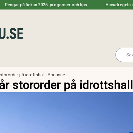
ickan 2025: prognoser och tips
Huvudregeln utdelning 2025
Se
for:
stororder på idrottshall i Borlänge
r stororder på idrottshall