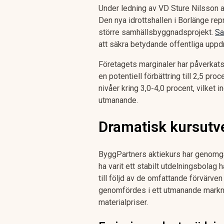
Under ledning av VD Sture Nilsson a
Den nya idrottshallen i Borlänge repr
större samhällsbyggnadsprojekt.
Sa
att säkra betydande offentliga uppd
Företagets marginaler har påverkat
en potentiell förbättring till 2,5 pro
nivåer kring 3,0-4,0 procent, vilket i
utmanande.
Dramatisk kursutve
ByggPartners aktiekurs har genomgå
ha varit ett stabilt utdelningsbolag 
till följd av de omfattande förvärve
genomfördes i ett utmanande markna
materialpriser.