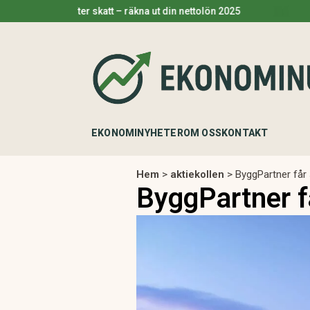
 efter skatt – räkna ut din nettolön 2025
Pengar på f
EKONOMINYHETER
OM OSS
KONTAKT
Hem
>
aktiekollen
>
ByggPartner får 
ByggPartner få