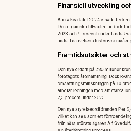
Finansiell utveckling o
Andra kvartalet 2024 visade tecken p
Den organiska tillväxten är dock fo
2023 och 9 procent under fjärde kvar
under branschens historiska nivåer p
Framtidsutsikter och st
Den nya ordern på 280 miljoner kronor
företagets återhämtning. Dock kvar
omsättningsminskningen på 10 proc
arbetar ledningen med att stärka lö
2,5 procent under 2025.
Den nya styrelseordföranden Per Sjö
vilket kan ses som ett förtroendei
från näst största ägaren Alf Svedulf, 
sin återhämtningsprocess.