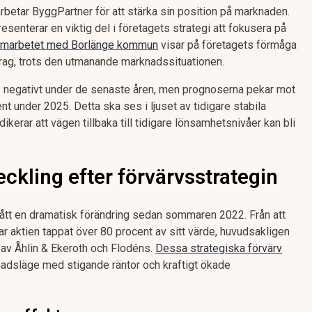
rbetar ByggPartner för att stärka sin position på marknaden.
esenterar en viktig del i företagets strategi att fokusera på
marbetet med Borlänge kommun
visar på företagets förmåga
rag, trots den utmanande marknadssituationen.
s negativt under de senaste åren, men prognoserna pekar mot
cent under 2025. Detta ska ses i ljuset av tidigare stabila
ndikerar att vägen tillbaka till tidigare lönsamhetsnivåer kan bli
ckling efter förvärvsstrategin
tt en dramatisk förändring sedan sommaren 2022. Från att
har aktien tappat över 80 procent av sitt värde, huvudsakligen
n av Åhlin & Ekeroth och Flodéns.
Dessa strategiska förvärv
dsläge med stigande räntor och kraftigt ökade