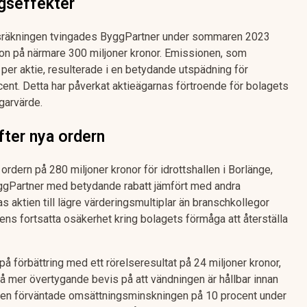
gseffekter
ansräkningen tvingades ByggPartner under sommaren 2023
n på närmare 300 miljoner kronor. Emissionen, som
per aktie, resulterade i en betydande utspädning för
cent. Detta har påverkat aktieägarnas förtroende för bolagets
garvärde.
fter nya ordern
ordern på 280 miljoner kronor för idrottshallen i Borlänge,
yggPartner med betydande rabatt jämfört med andra
s aktien till lägre värderingsmultiplar än branschkollegor
ens fortsatta osäkerhet kring bolagets förmåga att återställa
å förbättring med ett rörelseresultat på 24 miljoner kronor,
 mer övertygande bevis på att vändningen är hållbar innan
t. Den förväntade omsättningsminskningen på 10 procent under