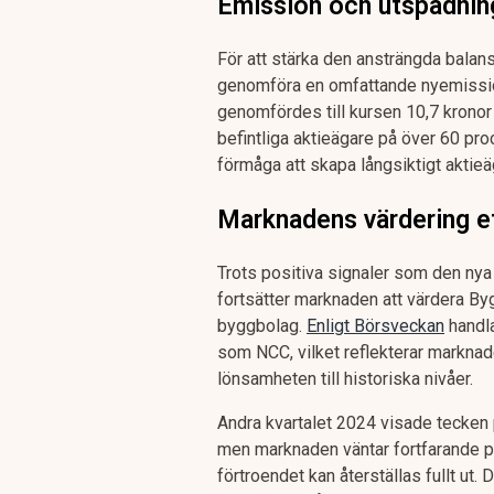
Emission och utspädnin
För att stärka den ansträngda bal
genomföra en omfattande nyemissio
genomfördes till kursen 10,7 kronor 
befintliga aktieägare på över 60 pro
förmåga att skapa långsiktigt aktieä
Marknadens värdering e
Trots positiva signaler som den nya 
fortsätter marknaden att värdera B
byggbolag.
Enligt Börsveckan
handla
som NCC, vilket reflekterar marknad
lönsamheten till historiska nivåer.
Andra kvartalet 2024 visade tecken p
men marknaden väntar fortfarande på
förtroendet kan återställas fullt u