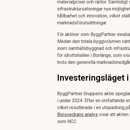
materialpriser och räntor. Samtidigt
infrastruktursatsningar nya möjlighe
hållbarhet och innovation, vilket stä
marknadsförutsättningar.
För aktörer som ByggPartner innebä
Medan den totala byggvolymen vänta
inom samhällsbyggnad och infrastrukt
för idrottshallen i Borlänge, som vis
trots den generella marknadsnedgå
Investeringsläget 
ByggPartner Gruppens aktie spegla
i under 2024. Efter en omfattande e
vilket resulterade i en utspädning på
Börsveckans analys
visar att aktie
som NCC.