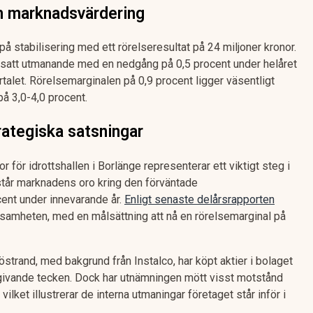
ch marknadsvärdering
å stabilisering med ett rörelseresultat på 24 miljoner kronor.
rtsatt utmanande med en nedgång på 0,5 procent under helåret
talet. Rörelsemarginalen på 0,9 procent ligger väsentligt
å 3,0-4,0 procent.
rategiska satsningar
 för idrottshallen i Borlänge representerar ett viktigt steg i
står marknadens oro kring den förväntade
ent under innevarande år.
Enligt senaste delårsrapporten
nsamheten, med en målsättning att nå en rörelsemarginal på
strand, med bakgrund från Instalco, har köpt aktier i bolaget
ngivande tecken. Dock har utnämningen mött visst motstånd
vilket illustrerar de interna utmaningar företaget står inför i