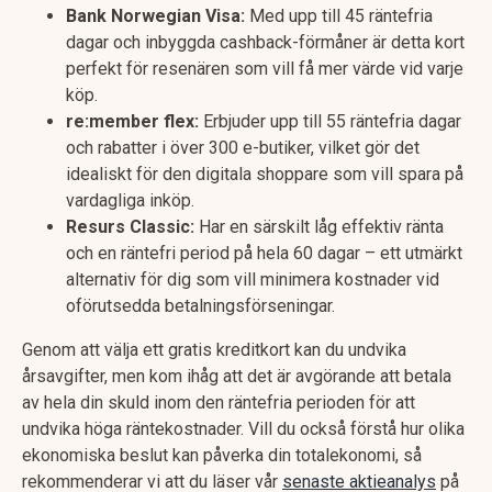
Bank Norwegian Visa:
Med upp till 45 räntefria
dagar och inbyggda cashback-förmåner är detta kort
perfekt för resenären som vill få mer värde vid varje
köp.
re:member flex:
Erbjuder upp till 55 räntefria dagar
och rabatter i över 300 e-butiker, vilket gör det
idealiskt för den digitala shoppare som vill spara på
vardagliga inköp.
Resurs Classic:
Har en särskilt låg effektiv ränta
och en räntefri period på hela 60 dagar – ett utmärkt
alternativ för dig som vill minimera kostnader vid
oförutsedda betalningsförseningar.
Genom att välja ett gratis kreditkort kan du undvika
årsavgifter, men kom ihåg att det är avgörande att betala
av hela din skuld inom den räntefria perioden för att
undvika höga räntekostnader. Vill du också förstå hur olika
ekonomiska beslut kan påverka din totalekonomi, så
rekommenderar vi att du läser vår
senaste aktieanalys
på