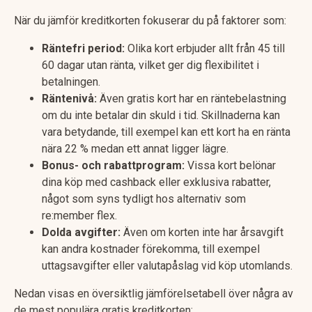
När du jämför kreditkorten fokuserar du på faktorer som:
Räntefri period:
Olika kort erbjuder allt från 45 till
60 dagar utan ränta, vilket ger dig flexibilitet i
betalningen.
Räntenivå:
Även gratis kort har en räntebelastning
om du inte betalar din skuld i tid. Skillnaderna kan
vara betydande, till exempel kan ett kort ha en ränta
nära 22 % medan ett annat ligger lägre.
Bonus- och rabattprogram:
Vissa kort belönar
dina köp med cashback eller exklusiva rabatter,
något som syns tydligt hos alternativ som
re:member flex.
Dolda avgifter:
Även om korten inte har årsavgift
kan andra kostnader förekomma, till exempel
uttagsavgifter eller valutapåslag vid köp utomlands.
Nedan visas en översiktlig jämförelsetabell över några av
de mest populära gratis kreditkorten: