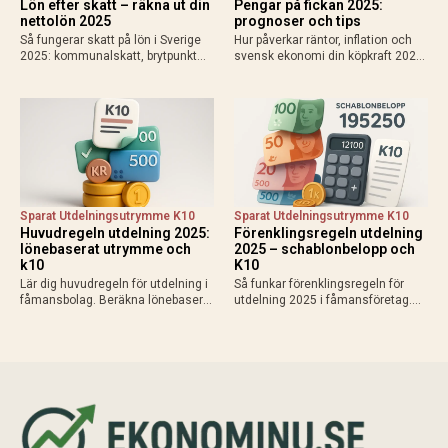
Lön efter skatt – räkna ut din
Pengar på fickan 2025:
nettolön 2025
prognoser och tips
Så fungerar skatt på lön i Sverige
Hur påverkar räntor, inflation och
2025: kommunalskatt, brytpunkt
svensk ekonomi din köpkraft 2025?
statlig skatt vid 615 000 kr/år,
Få prognoser för mer pengar i
avdrag som jobbskatteavdrag.
plånboken, lägre bolåneräntor och
Exempel, kalkylatorer och tips för
praktiska tips för att maximera
att räkna ut vad du får…
disponibel inkomst.
Sparat Utdelningsutrymme K10
Sparat Utdelningsutrymme K10
Huvudregeln utdelning 2025:
Förenklingsregeln utdelning
lönebaserat utrymme och
2025 – schablonbelopp och
k10
K10
Lär dig huvudregeln för utdelning i
Så funkar förenklingsregeln för
fåmansbolag. Beräkna lönebaserat
utdelning 2025 i fåmansföretag.
utrymme (9,6% av lön upp till 740
Beräkna schablonbelopp,
280 kr 2025), gränsbelopp med
kombinera med sparat
sparat utrymme och K10. Maximal
utdelningsutrymme i K10 och
skatteeffektivitet med 20% skatt…
planera skattesmart. Enkel guide
med exempel och tips inför
årsskiftet.