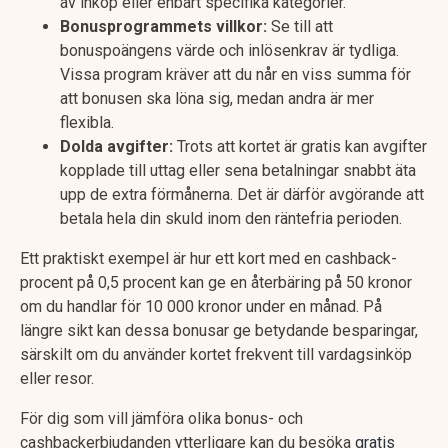
av inköp eller enbart specifika kategorier.
Bonusprogrammets villkor:
Se till att
bonuspoängens värde och inlösenkrav är tydliga.
Vissa program kräver att du når en viss summa för
att bonusen ska löna sig, medan andra är mer
flexibla.
Dolda avgifter:
Trots att kortet är gratis kan avgifter
kopplade till uttag eller sena betalningar snabbt äta
upp de extra förmånerna. Det är därför avgörande att
betala hela din skuld inom den räntefria perioden.
Ett praktiskt exempel är hur ett kort med en cashback-
procent på 0,5 procent kan ge en återbäring på 50 kronor
om du handlar för 10 000 kronor under en månad. På
längre sikt kan dessa bonusar ge betydande besparingar,
särskilt om du använder kortet frekvent till vardagsinköp
eller resor.
För dig som vill jämföra olika bonus- och
cashbackerbjudanden ytterligare kan du besöka
gratis