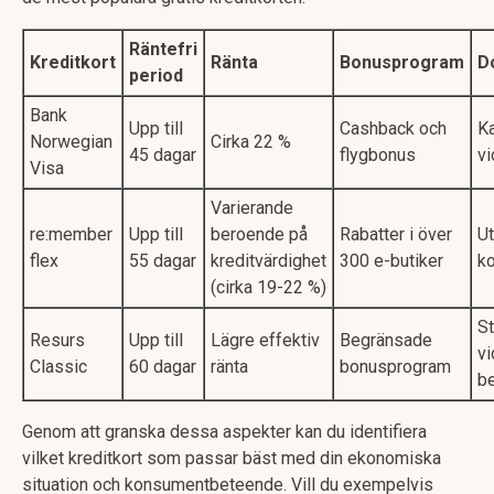
Räntefri
Kreditkort
Ränta
Bonusprogram
D
period
Bank
Upp till
Cashback och
K
Norwegian
Cirka 22 %
45 dagar
flygbonus
vi
Visa
Varierande
re:member
Upp till
beroende på
Rabatter i över
Ut
flex
55 dagar
kreditvärdighet
300 e-butiker
ko
(cirka 19-22 %)
St
Resurs
Upp till
Lägre effektiv
Begränsade
vi
Classic
60 dagar
ränta
bonusprogram
be
Genom att granska dessa aspekter kan du identifiera
vilket kreditkort som passar bäst med din ekonomiska
situation och konsumentbeteende. Vill du exempelvis