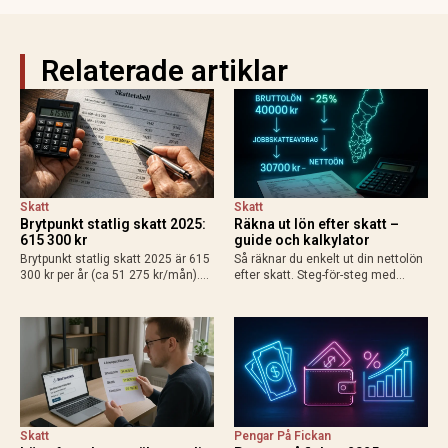
Relaterade artiklar
Skatt
Skatt
Brytpunkt statlig skatt 2025:
Räkna ut lön efter skatt –
615 300 kr
guide och kalkylator
Brytpunkt statlig skatt 2025 är 615
Så räknar du enkelt ut din nettolön
300 kr per år (ca 51 275 kr/mån).
efter skatt. Steg-för-steg med
Räkna ut din personliga gräns med
exempel för heltid, deltid, bilförmån
grundavdrag, exempel för
och enskild firma. Använd
löntagare och pensionärer. Så
Skatteverkets kalkylator för exakt
påverkas din plånbok!
resultat 2025.
Skatt
Pengar På Fickan