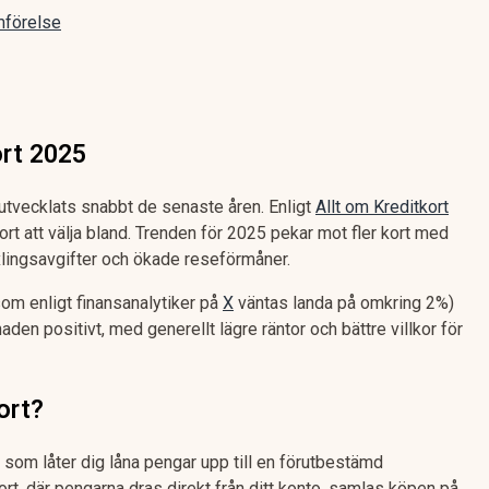
mförelse
ort 2025
utvecklats snabbt de senaste åren. Enligt
Allt om Kreditkort
ort att välja bland. Trenden för 2025 pekar mot fler kort med
xlingsavgifter och ökade reseförmåner.
om enligt finansanalytiker på
X
väntas landa på omkring 2%)
den positivt, med generellt lägre räntor och bättre villkor för
ort?
l som låter dig låna pengar upp till en förutbestämd
kort, där pengarna dras direkt från ditt konto, samlas köpen på