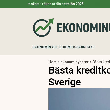
 efter skatt – räkna ut din nettolön 2025
Pengar på f
EKONOMINYHETER
OM OSS
KONTAKT
Hem
>
ekonominyheter
>
Bästa kred
Bästa kreditko
Sverige