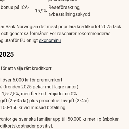
 bonus på ICA-
Reseförsäkring,
15,9%
avbeställningsskydd
är Bank Norwegian det mest populära kreditkortet 2025 tack
ft och generösa förmåner. För resenärer rekommenderas
g utanför EU enligt
ekonominu
.
 2025
r att välja rätt kreditkort:
ill över 6.000 kr för premiumkort
% (trenden 2025 pekar mot lägre räntor)
 1,5-2,5%, men fler kort erbjuder nu 0%
gift (25-35 kr) plus procentuell avgift (2-4%)
 100-150 kr vid missad betalning
räntor ge svenska familjer upp till 50.000 kr mer i plånboken
ditkortskostnader positivt.