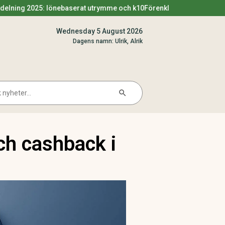
: lönebaserat utrymme och k10
Förenklingsregeln utdelning 2025 – 
Wednesday 5 August 2026
Dagens namn: Ulrik, Alrik
Search Button
arch
ch cashback i