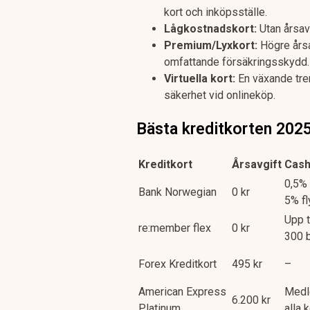
kort och inköpsställe.
Lågkostnadskort:
Utan årsavg
Premium/Lyxkort:
Högre årsa
omfattande försäkringsskydd.
Virtuella kort:
En växande tren
säkerhet vid onlineköp.
Bästa kreditkorten 202
Kreditkort
Årsavgift
Cash
0,5% 
Bank Norwegian
0 kr
5% f
Upp t
re:member flex
0 kr
300 b
Forex Kreditkort
495 kr
–
American Express
Medl
6.200 kr
Platinum
alla 