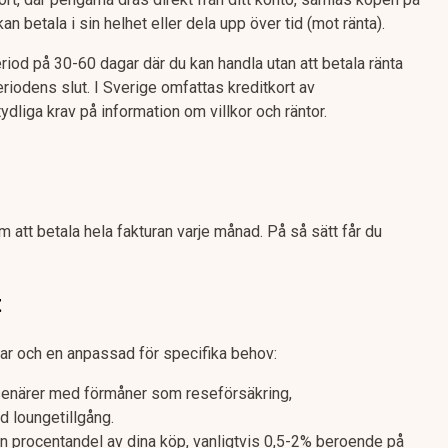
 betala i sin helhet eller dela upp över tid (mot ränta).
eriod på 30-60 dagar där du kan handla utan att betala ränta
riodens slut. I Sverige omfattas kreditkort av
dliga krav på information om villkor och räntor.
m att betala hela fakturan varje månad. På så sätt får du
t
 var och en anpassad för specifika behov:
enärer med förmåner som reseförsäkring,
d loungetillgång.
en procentandel av dina köp, vanligtvis 0,5-2% beroende på