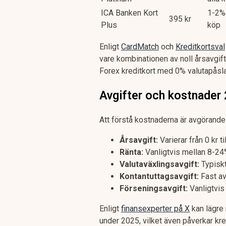
ICA Banken Kort
1-2%
395 kr
Plus
köp
Enligt
CardMatch
och
Kreditkortsval
vare kombinationen av noll årsavgi
Forex kreditkort med 0% valutapåsla
Avgifter och kostnader
Att förstå kostnaderna är avgörande fö
Årsavgift:
Varierar från 0 kr t
Ränta:
Vanligtvis mellan 8-24
Valutaväxlingsavgift:
Typiskt
Kontantuttagsavgift:
Fast av
Förseningsavgift:
Vanligtvis
Enligt
finansexperter på X
kan lägre 
under 2025, vilket även påverkar kre