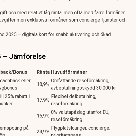
ift och med relativt låg ränta, men ofta med färre förmåner.
vgifter men exklusiva förmåner som concierge-tjänster och
d 2025 – digitala kort för snabb aktivering och ökad
5 – Jämförelse
back/Bonus
Ränta
Huvudförmåner
cashback eller
Omfattande reseförsäkring,
18,9%
lygbonus
avbeställningsskydd 30.000 kr
ill 25% rabatt i
Flexibel delbetalning,
17,9%
utiker
reseförsäkring
0% valutapåslag utanför EU,
16,9%
reseförsäkring
emspoäng på
Flygplatslounger, concierge,
24,9%
köp
prioritetspass